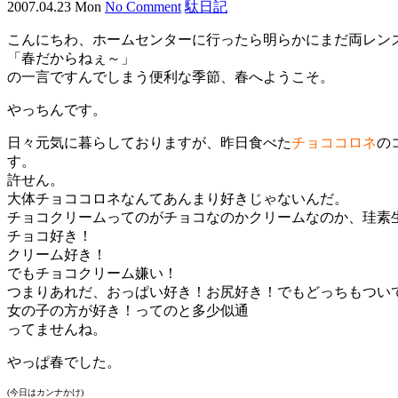
2007.04.23 Mon
No Comment
駄日記
こんにちわ、ホームセンターに行ったら明らかにまだ両レン
「春だからねぇ～」
の一言ですんでしまう便利な季節、春へようこそ。
やっちんです。
日々元気に暮らしておりますが、昨日食べた
チョココロネ
の
す。
許せん。
大体チョココロネなんてあんまり好きじゃないんだ。
チョコクリームってのがチョコなのかクリームなのか、珪素
チョコ好き！
クリーム好き！
でもチョコクリーム嫌い！
つまりあれだ、おっぱい好き！お尻好き！でもどっちもつい
女の子の方が好き！ってのと多少似通
ってませんね。
やっぱ春でした。
(今日はカンナかけ)