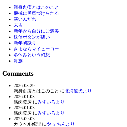
満身創痍とはこのこと
機械に勇気づけられる
寒いんだわ
末吉
新年から自分にご褒美
送信ボタンが緩い
新年初蹴り
さよならマイヒーロー
冬休みという幻想
貴族
Comments
2026-03-29
満身創痍とはこのこと に
北海道犬より
2026-01-03
筋肉暖房 に
みずいろより
2026-01-03
筋肉暖房 に
みずいろより
2025-09-03
カウベル修理 に
やっ ちんより