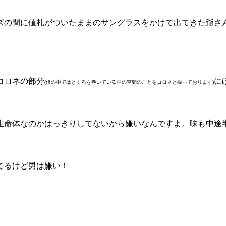
ズの間に値札がついたままのサングラスをかけて出てきた爺さ
コロネの部分
に
(僕の中ではとぐろを巻いている中の空間のことをコロネと扱っております)
生命体なのかはっきりしてないから嫌いなんですよ。味も中途
てるけど男は嫌い！