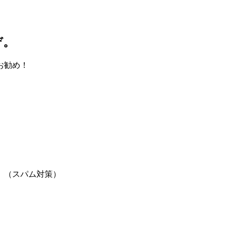
ぞ。
お勧め！
。（スパム対策）