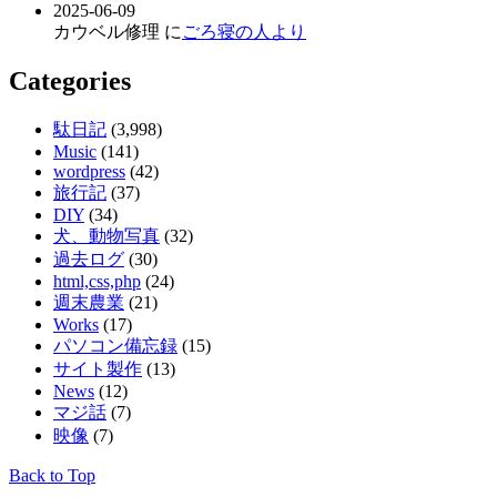
2025-06-09
カウベル修理 に
ごろ寝の人より
Categories
駄日記
(3,998)
Music
(141)
wordpress
(42)
旅行記
(37)
DIY
(34)
犬、動物写真
(32)
過去ログ
(30)
html,css,php
(24)
週末農業
(21)
Works
(17)
パソコン備忘録
(15)
サイト製作
(13)
News
(12)
マジ話
(7)
映像
(7)
Back to Top