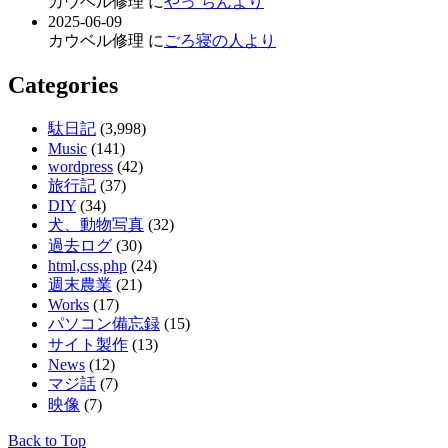
カウベル修理 に
やっ ちんより
2025-06-09
カウベル修理 に
ごろ寝の人より
Categories
駄日記
(3,998)
Music
(141)
wordpress
(42)
旅行記
(37)
DIY
(34)
犬、動物写真
(32)
過去ログ
(30)
html,css,php
(24)
週末農業
(21)
Works
(17)
パソコン備忘録
(15)
サイト製作
(13)
News
(12)
マジ話
(7)
映像
(7)
Back to Top