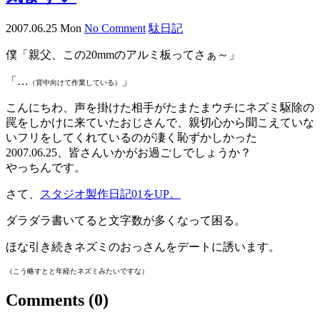
2007.06.25 Mon
No Comment
駄日記
僕「親父、この20mmのアルミ板ってさぁ～」
「…
」
（背中向けて作業している）
こんにちわ、声を掛けた相手がたまたまウチにネズミ駆除の
罠をしかけに来ていたおじさんで、親切心から聞こえていな
いフリをしてくれているのが凄く恥ずかしかった
2007.06.25、皆さんいかがお過ごしでしょうか？
やっちんです。
さて、
スタジオ製作日記01をUP。
ダラダラ書いてると文字数が多くなって困る。
ほな引き続きネズミのおっさんをデートに誘います。
（こう略すとと年経たネズミみたいですな）
Comments
(0)