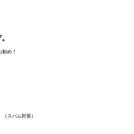
ぞ。
お勧め！
。（スパム対策）