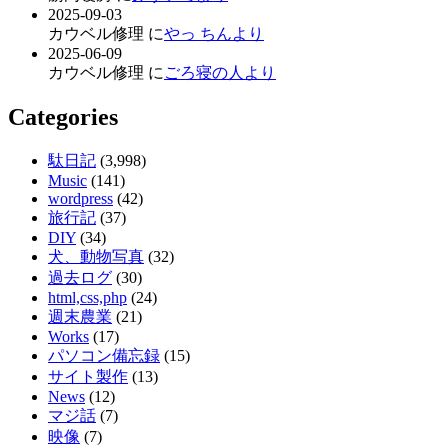
2025-09-03
カウベル修理 に
やっ ちんより
2025-06-09
カウベル修理 に
ごろ寝の人より
Categories
駄日記
(3,998)
Music
(141)
wordpress
(42)
旅行記
(37)
DIY
(34)
犬、動物写真
(32)
過去ログ
(30)
html,css,php
(24)
週末農業
(21)
Works
(17)
パソコン備忘録
(15)
サイト製作
(13)
News
(12)
マジ話
(7)
映像
(7)