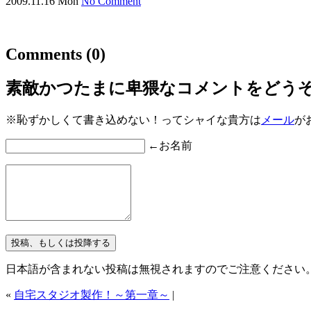
2009.11.16 Mon
No Comment
Comments
(0)
素敵かつたまに卑猥なコメントをどう
※恥ずかしくて書き込めない！ってシャイな貴方は
メール
が
←お名前
日本語が含まれない投稿は無視されますのでご注意ください
«
自宅スタジオ製作！～第一章～
|