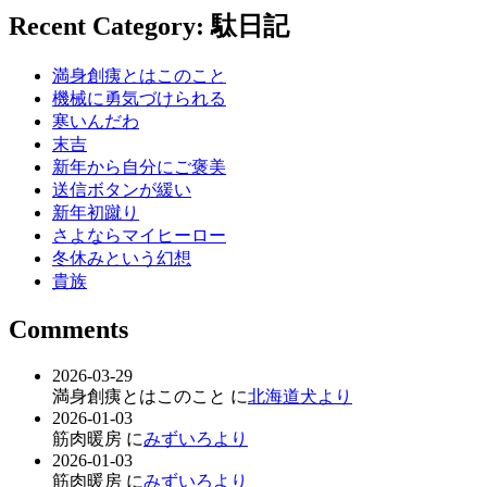
Recent Category: 駄日記
満身創痍とはこのこと
機械に勇気づけられる
寒いんだわ
末吉
新年から自分にご褒美
送信ボタンが緩い
新年初蹴り
さよならマイヒーロー
冬休みという幻想
貴族
Comments
2026-03-29
満身創痍とはこのこと に
北海道犬より
2026-01-03
筋肉暖房 に
みずいろより
2026-01-03
筋肉暖房 に
みずいろより