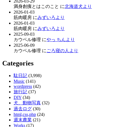
2026-03-29
満身創痍とはこのこと に
北海道犬より
2026-01-03
筋肉暖房 に
みずいろより
2026-01-03
筋肉暖房 に
みずいろより
2025-09-03
カウベル修理 に
やっ ちんより
2025-06-09
カウベル修理 に
ごろ寝の人より
Categories
駄日記
(3,998)
Music
(141)
wordpress
(42)
旅行記
(37)
DIY
(34)
犬、動物写真
(32)
過去ログ
(30)
html,css,php
(24)
週末農業
(21)
Works
(17)