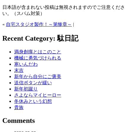
日本語が含まれない投稿は無視されますのでご注意くださ
い。（スパム対策）
«
自宅スタジオ製作！～第惨章～
|
Recent Category: 駄日記
満身創痍とはこのこと
機械に勇気づけられる
寒いんだわ
末吉
新年から自分にご褒美
送信ボタンが緩い
新年初蹴り
さよならマイヒーロー
冬休みという幻想
貴族
Comments