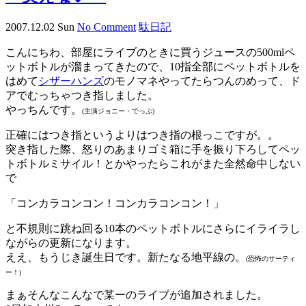
2007.12.02 Sun
No Comment
駄日記
こんにちわ、部屋にライブのときに買うジュースの500mlペ
ットボトルが溜まってきたので、10指全部にペットボトルを
はめて
シザーハンズ
のモノマネやってたらつんのめって、ド
アでむっちゃつき指しました。
やっちんです。
(主演ジョニー・でっぷ)
正確にはつき指というよりはつき指の根っこですが。。
突き指した際、怒りのあまりゴミ箱に手を振り下ろしてペッ
トボトルミサイル！とかやったらこれがまた全然命中しない
で
「コンカラコンコン！コンカラコンコン！」
と不規則に跳ね回る10本のペットボトルにさらにイライラし
ながらの更新になります。
ええ、もうじき誕生日です。新たなる地平線の。
(恐怖のサーティ
ー！)
まぁそんなこんなで某ーのライブが追加されました。