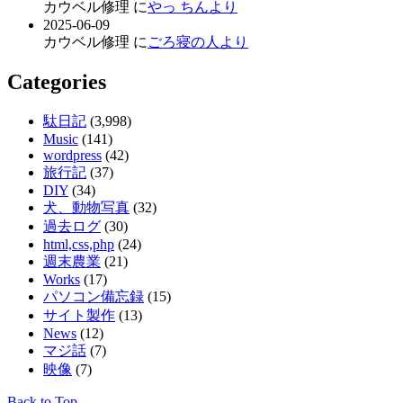
カウベル修理 に
やっ ちんより
2025-06-09
カウベル修理 に
ごろ寝の人より
Categories
駄日記
(3,998)
Music
(141)
wordpress
(42)
旅行記
(37)
DIY
(34)
犬、動物写真
(32)
過去ログ
(30)
html,css,php
(24)
週末農業
(21)
Works
(17)
パソコン備忘録
(15)
サイト製作
(13)
News
(12)
マジ話
(7)
映像
(7)
Back to Top