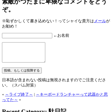
素敵かつたまに卑猥なコメントをどう
ぞ。
※恥ずかしくて書き込めない！ってシャイな貴方は
メール
が
お勧め！
←お名前
日本語が含まれない投稿は無視されますのでご注意くださ
い。（スパム対策）
«
～ライブ終了～
|
～キーボードランチャーって武器かと思
ってた～
»
Recent Category: 駄日記