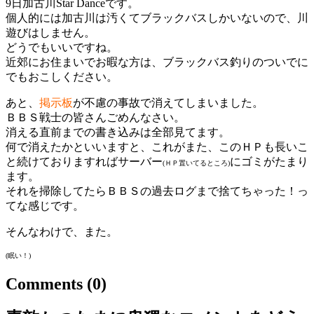
9日加古川Star Danceです。
個人的には加古川は汚くてブラックバスしかいないので、川
遊びはしません。
どうでもいいですね。
近郊にお住まいでお暇な方は、ブラックバス釣りのついでに
でもおこしください。
あと、
掲示板
が不慮の事故で消えてしまいました。
ＢＢＳ戦士の皆さんごめんなさい。
消える直前までの書き込みは全部見てます。
何で消えたかといいますと、これがまた、このＨＰも長いこ
と続けておりますればサーバー
にゴミがたまり
(ＨＰ置いてるところ)
ます。
それを掃除してたらＢＢＳの過去ログまで捨てちゃった！っ
てな感じです。
そんなわけで、また。
(眠い！)
Comments
(0)