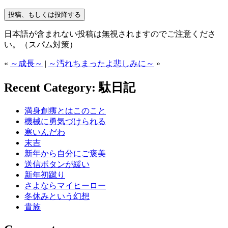
日本語が含まれない投稿は無視されますのでご注意くださ
い。（スパム対策）
«
～成長～
|
～汚れちまったよ悲しみに～
»
Recent Category: 駄日記
満身創痍とはこのこと
機械に勇気づけられる
寒いんだわ
末吉
新年から自分にご褒美
送信ボタンが緩い
新年初蹴り
さよならマイヒーロー
冬休みという幻想
貴族