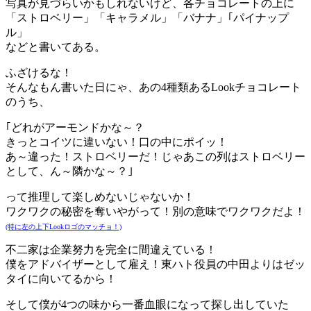
写真が見づらいかもしれないけど、各チョコレートの上に
「ストロベリー」「キャラメル」「バナナ」｢パイナップ
ル」
などと書いてある。
ふざけるな！
そんなもん書いた日にゃ、あの4種類あるLookチョコレート
のうち、
｢どれがアーモンドかな～？
きっとコイツに違いない！口の中にポイッ！
あ～違った！ストロベリーだ！じゃあこの列はストロベリー
として、ん～隣かな～？｣
って推理して楽しめないじゃないか！
ワクワクの秘密を奪いやがって！別の意味でワクワクだよ！
(特に左の上下Lookロゴのマッチョ！)
不二家は企業努力を完全に間違えている！
僕をアドバイザーとして雇え！東ハト役員の中田よりはゼッ
タイに向いてるから！
そして僕が4つの味から一番血眼になって探し出していた