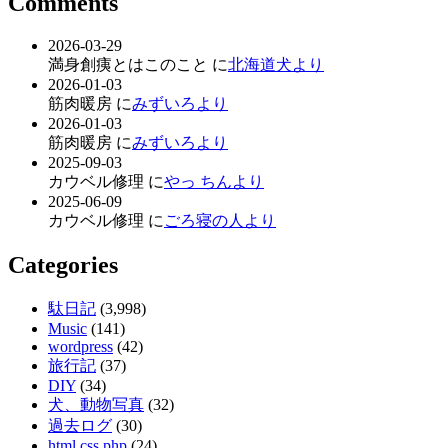
Comments
2026-03-29
満身創痍とはこのこと に
北海道犬より
2026-01-03
筋肉暖房 に
みずいろより
2026-01-03
筋肉暖房 に
みずいろより
2025-09-03
カウベル修理 に
やっ ちんより
2025-06-09
カウベル修理 に
ごろ寝の人より
Categories
駄日記
(3,998)
Music
(141)
wordpress
(42)
旅行記
(37)
DIY
(34)
犬、動物写真
(32)
過去ログ
(30)
html,css,php
(24)