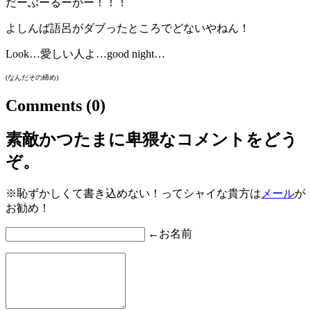
だーぶーるーかー！！！
よしんば語呂がダブったところでどないやねん！
Look…愛しい人よ…good night…
(なんだその締め)
Comments
(0)
素敵かつたまに卑猥なコメントをどう
ぞ。
※恥ずかしくて書き込めない！ってシャイな貴方は
メール
が
お勧め！
←お名前