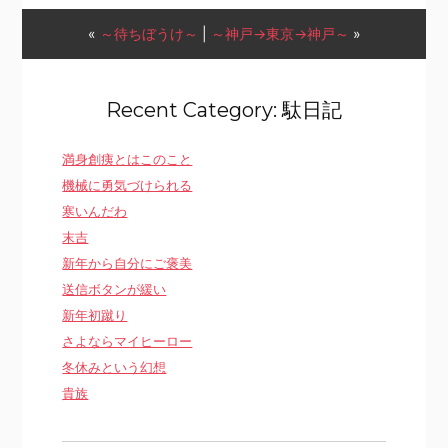
«
～待ちぼうけ～
|
～神戸→東京→神戸～
»
Recent Category: 駄日記
満身創痍とはこのこと
機械に勇気づけられる
寒いんだわ
末吉
新年から自分にご褒美
送信ボタンが緩い
新年初蹴り
さよならマイヒーロー
冬休みという幻想
貴族