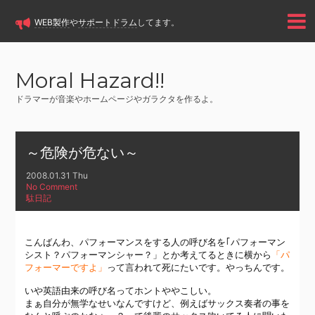
WEB製作
や
サポートドラム
してます。
Moral Hazard!!
ドラマーが音楽やホームページやガラクタを作るよ。
～危険が危ない～
2008.01.31 Thu
No Comment
駄日記
こんばんわ、パフォーマンスをする人の呼び名を｢パフォーマン
シスト？パフォーマンシャー？」とか考えてるときに横から
「パ
フォーマーですよ」
って言われて死にたいです。やっちんです。
いや英語由来の呼び名ってホントややこしい。
まぁ自分が無学なせいなんですけど、例えばサックス奏者の事を