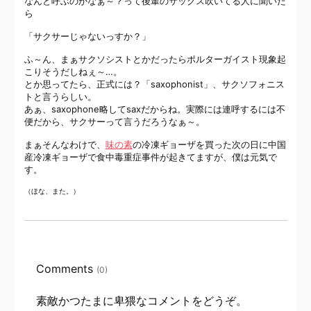
なんと呼ぶのかなぁ～？って後輩のサックス吹いてる人に聞いた
ら
「サクサーじゃないっすか？」
ふ～ん、まぁサクソシストとかだったらポルターガイスト現象起
こりそうだしねぇ～…。
とか思ってたら、正式には？「saxophonist」、サクソフォニス
トと言うらしい。
あぁ、saxophone略してsaxだからね。実際には連呼するには不
便だから、サクサーって言うだろうなぁ～。
まぁそんなわけで、
味の素
の冷凍ギョーザを買った次の日に中国
産冷凍ギョーザで食中毒重症事件が起きてますが、僕は元気で
す。
（ほな、また。）
Comments
(0)
素敵かつたまに卑猥なコメントをどうぞ。