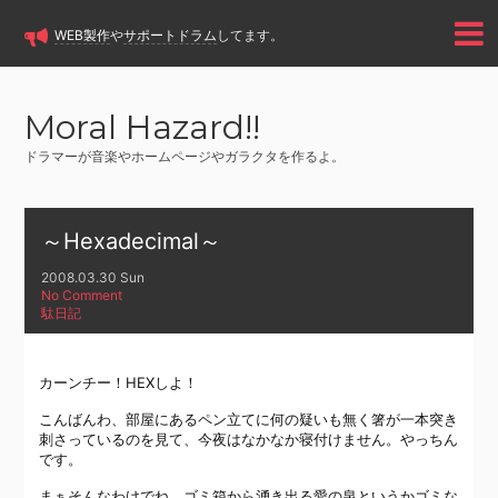
WEB製作
や
サポートドラム
してます。
Moral Hazard!!
ドラマーが音楽やホームページやガラクタを作るよ。
～Hexadecimal～
2008.03.30 Sun
No Comment
駄日記
カーンチー！HEXしよ！
こんばんわ、部屋にあるペン立てに何の疑いも無く箸が一本突き
刺さっているのを見て、今夜はなかなか寝付けません。やっちん
です。
まぁそんなわけでね、ゴミ箱から湧き出る愛の泉というかゴミな