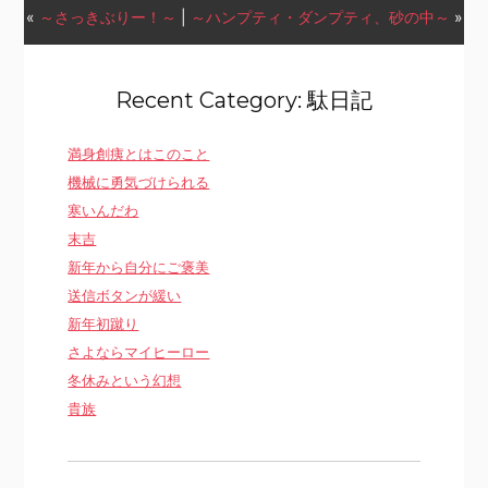
«
～さっきぶりー！～
|
～ハンプティ・ダンプティ、砂の中～
»
Recent Category: 駄日記
満身創痍とはこのこと
機械に勇気づけられる
寒いんだわ
末吉
新年から自分にご褒美
送信ボタンが緩い
新年初蹴り
さよならマイヒーロー
冬休みという幻想
貴族