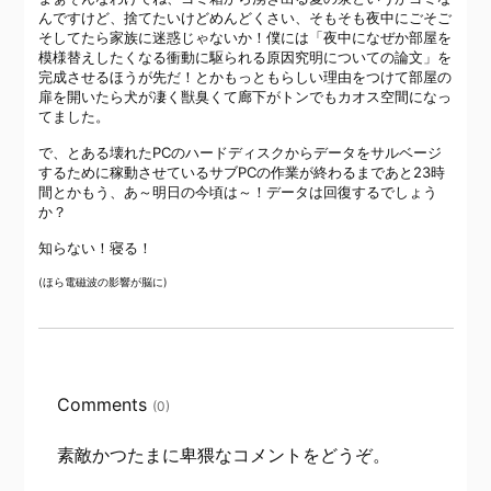
んですけど、捨てたいけどめんどくさい、そもそも夜中にごそご
そしてたら家族に迷惑じゃないか！僕には「夜中になぜか部屋を
模様替えしたくなる衝動に駆られる原因究明についての論文」を
完成させるほうが先だ！とかもっともらしい理由をつけて部屋の
扉を開いたら犬が凄く獣臭くて廊下がトンでもカオス空間になっ
てました。
で、とある壊れたPCのハードディスクからデータをサルベージ
するために稼動させているサブPCの作業が終わるまであと23時
間とかもう、あ～明日の今頃は～！データは回復するでしょう
か？
知らない！寝る！
(ほら電磁波の影響が脳に)
Comments
(0)
素敵かつたまに卑猥なコメントをどうぞ。