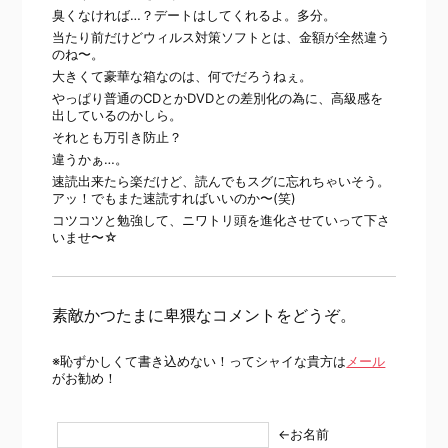
臭くなければ…？デートはしてくれるよ。多分。
当たり前だけどウィルス対策ソフトとは、金額が全然違う
のね〜。
大きくて豪華な箱なのは、何でだろうねぇ。
やっぱり普通のCDとかDVDとの差別化の為に、高級感を
出しているのかしら。
それとも万引き防止？
違うかぁ…。
速読出来たら楽だけど、読んでもスグに忘れちゃいそう。
アッ！でもまた速読すればいいのか〜(笑)
コツコツと勉強して、ニワトリ頭を進化させていって下さ
いませ〜☆
素敵かつたまに卑猥なコメントをどうぞ。
※恥ずかしくて書き込めない！ってシャイな貴方は
メール
がお勧め！
←お名前