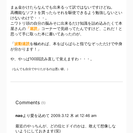
まぁ金かけたらなんでも出来るって訳ではないですけどね。
高機能なソフトを買ったらそれを駆使できるよう勉強しないとい
けないわけで・・・。
ニワトリ頭の自分の脳みそに出来るだけ知識を詰め込みたくて本
屋さんの
「速読」
コーナーで見繕ってたんですけど、これだ！と
思って手に取った本に書いてあったのが、
「
波動速読
を極めれば、本をぱらぱらと指でなぞっただけで中身
が分かります！」
や、やっぱ100回読み直して覚えますわ・・・。
（なんでも自分でやりたがるのは悪い癖。）
Comments
(1)
nao
より愛を込めて
2009.3.12 木 at 12:46 am
最近のやっちんが、どの位ヒドイのかは、敢えて想像しな
いようにしておきます(笑)