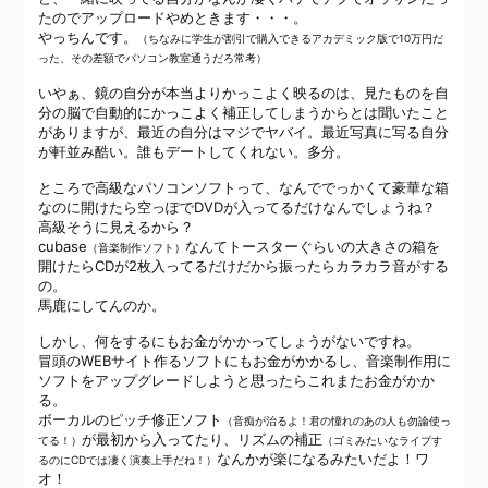
たのでアップロードやめときます・・・。
やっちんです。
（ちなみに学生が割引で購入できるアカデミック版で10万円だ
った、その差額でパソコン教室通うだろ常考）
いやぁ、鏡の自分が本当よりかっこよく映るのは、見たものを自
分の脳で自動的にかっこよく補正してしまうからとは聞いたこと
がありますが、最近の自分はマジでヤバイ。最近写真に写る自分
が軒並み酷い。誰もデートしてくれない。多分。
ところで高級なパソコンソフトって、なんででっかくて豪華な箱
なのに開けたら空っぽでDVDが入ってるだけなんでしょうね？
高級そうに見えるから？
cubase
なんてトースターぐらいの大きさの箱を
（音楽制作ソフト）
開けたらCDが2枚入ってるだけだから振ったらカラカラ音がする
の。
馬鹿にしてんのか。
しかし、何をするにもお金がかかってしょうがないですね。
冒頭のWEBサイト作るソフトにもお金がかかるし、音楽制作用に
ソフトをアップグレードしようと思ったらこれまたお金がかか
る。
ボーカルのピッチ修正ソフト
（音痴が治るよ！君の憧れのあの人も勿論使っ
が最初から入ってたり、リズムの補正
てる！）
（ゴミみたいなライブす
なんかが楽になるみたいだよ！ワ
るのにCDでは凄く演奏上手だね！）
オ！