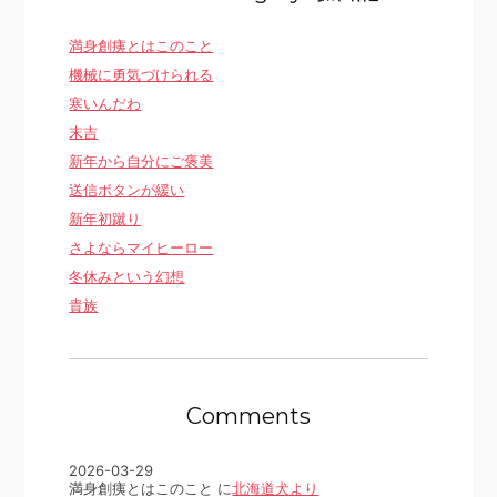
満身創痍とはこのこと
機械に勇気づけられる
寒いんだわ
末吉
新年から自分にご褒美
送信ボタンが緩い
新年初蹴り
さよならマイヒーロー
冬休みという幻想
貴族
Comments
2026-03-29
満身創痍とはこのこと に
北海道犬より