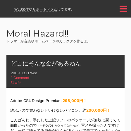
WEB製作
や
サポートドラム
してます。
Moral Hazard!!
ドラマーが音楽やホームページやガラクタを作るよ。
どこにそんな金があるねん
2009.03.11 Wed
1 Comment
駄日記
Adobe CS4 Design Premium
298,000円！
壊れたので買わないといけないパソコン、約
200,000円！
こんばんわ、手にした上記ソフトのパッケージが無駄に凝ってて
面白かったので
写メを撮ったんですけ
（中身DVDしか入ってなかった）
ど、一緒に映ってる自分がなんか凄くハゲでデブでオッサンだっ