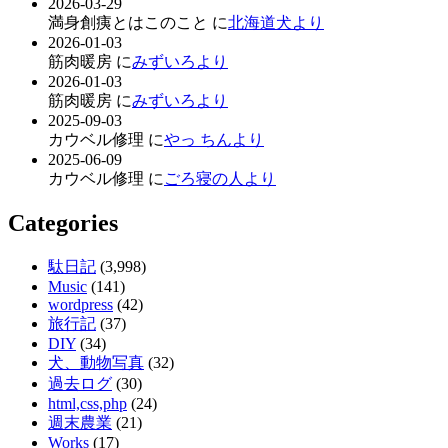
2026-03-29
満身創痍とはこのこと に
北海道犬より
2026-01-03
筋肉暖房 に
みずいろより
2026-01-03
筋肉暖房 に
みずいろより
2025-09-03
カウベル修理 に
やっ ちんより
2025-06-09
カウベル修理 に
ごろ寝の人より
Categories
駄日記
(3,998)
Music
(141)
wordpress
(42)
旅行記
(37)
DIY
(34)
犬、動物写真
(32)
過去ログ
(30)
html,css,php
(24)
週末農業
(21)
Works
(17)