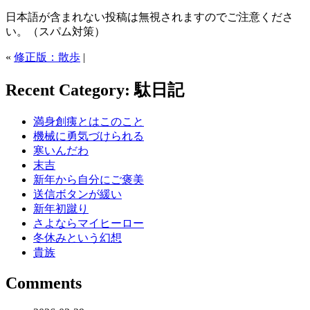
日本語が含まれない投稿は無視されますのでご注意くださ
い。（スパム対策）
«
修正版：散歩
|
Recent Category: 駄日記
満身創痍とはこのこと
機械に勇気づけられる
寒いんだわ
末吉
新年から自分にご褒美
送信ボタンが緩い
新年初蹴り
さよならマイヒーロー
冬休みという幻想
貴族
Comments