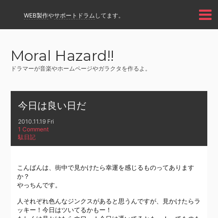
WEB製作
や
サポートドラム
してます。
Moral Hazard!!
ドラマーが音楽やホームページやガラクタを作るよ。
今日は良い日だ
2010.11.19 Fri
1 Comment
駄日記
こんばんは、街中で見かけたら幸運を感じるものってあります
か？
やっちんです。
人それぞれ色んなジンクスがあると思うんですが、見かけたらラ
ッキー！今日はツいてるかもー！