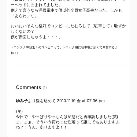
ーヘッドに囲まれてました。
例えて言うなら満員電車で僕以外全員女子高生だった、しかも
「あらわ」な。
おいおいそんな格好でコンビニにたむろして（駐車して）恥ずか
しくないの？
僕が赤面しちゃうよ・・・。
（コンテナ埠頭近くのコンビニって、トラック用に駐車場が広くて興奮するよ
ね！）
Comments
(1)
ゆみ子
より愛を込めて
2010.11.19 金 at 07:36 pm
(笑)
今日で、やっぱりやっちんは変態だと再確認しました(笑)
ま、まぁ、そういう変わった性癖って誰にでもありますよ
ね？！うん、ありますよ！！