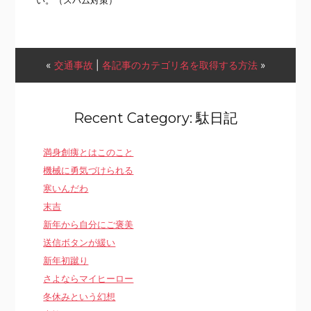
い。（スパム対策）
«
交通事故
|
各記事のカテゴリ名を取得する方法
»
Recent Category: 駄日記
満身創痍とはこのこと
機械に勇気づけられる
寒いんだわ
末吉
新年から自分にご褒美
送信ボタンが緩い
新年初蹴り
さよならマイヒーロー
冬休みという幻想