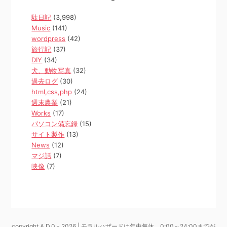
駄日記
(3,998)
Music
(141)
wordpress
(42)
旅行記
(37)
DIY
(34)
犬、動物写真
(32)
過去ログ
(30)
html,css,php
(24)
週末農業
(21)
Works
(17)
パソコン備忘録
(15)
サイト製作
(13)
News
(12)
マジ話
(7)
映像
(7)
copyright A.D.0 - 2026 | モラルハザードは年中無休、0:00～24:00までが