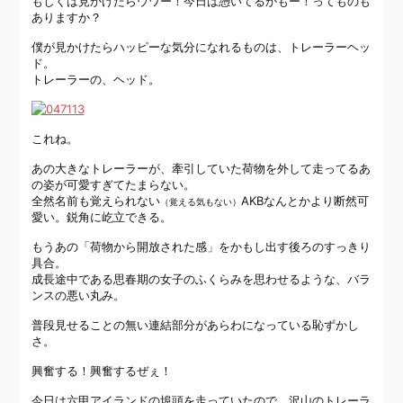
もしくは見かけたらウワー！今日は憑いてるかもー！ってものも
ありますか？
僕が見かけたらハッピーな気分になれるものは、トレーラーヘッ
ド。
トレーラーの、ヘッド。
これね。
あの大きなトレーラーが、牽引していた荷物を外して走ってるあ
の姿が可愛すぎてたまらない。
全然名前も覚えられない
AKBなんとかより断然可
（覚える気もない）
愛い。鋭角に屹立できる。
もうあの「荷物から開放された感」をかもし出す後ろのすっきり
具合。
成長途中である思春期の女子のふくらみを思わせるような、バラ
ンスの悪い丸み。
普段見せることの無い連結部分があらわになっている恥ずかし
さ。
興奮する！興奮するぜぇ！
今日は六甲アイランドの埠頭を走っていたので、沢山のトレーラ