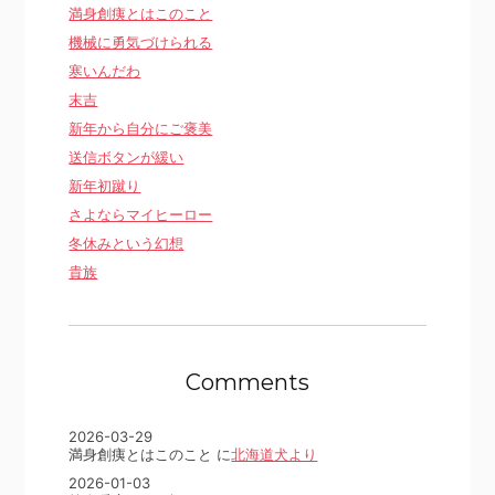
満身創痍とはこのこと
機械に勇気づけられる
寒いんだわ
末吉
新年から自分にご褒美
送信ボタンが緩い
新年初蹴り
さよならマイヒーロー
冬休みという幻想
貴族
Comments
2026-03-29
満身創痍とはこのこと に
北海道犬より
2026-01-03