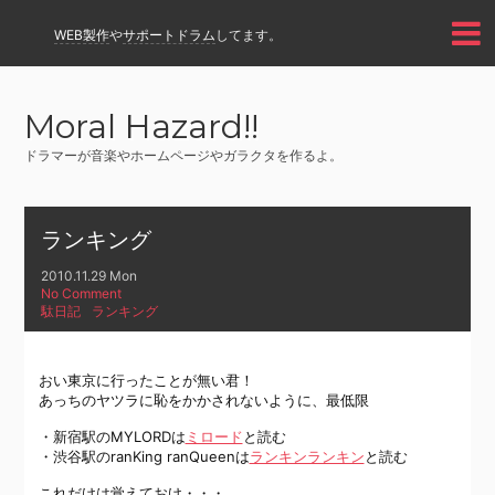
WEB製作
や
サポートドラム
してます。
Moral Hazard!!
ドラマーが音楽やホームページやガラクタを作るよ。
ランキング
2010.11.29 Mon
No Comment
駄日記
ランキング
おい東京に行ったことが無い君！
あっちのヤツラに恥をかかされないように、最低限
・新宿駅のMYLORDは
ミロード
と読む
・渋谷駅のranKing ranQueenは
ランキンランキン
と読む
これだけは覚えておけ・・・。