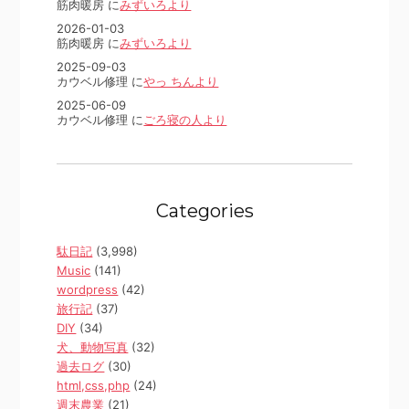
筋肉暖房 に
みずいろより
2026-01-03
筋肉暖房 に
みずいろより
2025-09-03
カウベル修理 に
やっ ちんより
2025-06-09
カウベル修理 に
ごろ寝の人より
Categories
駄日記
(3,998)
Music
(141)
wordpress
(42)
旅行記
(37)
DIY
(34)
犬、動物写真
(32)
過去ログ
(30)
html,css,php
(24)
週末農業
(21)