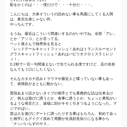
恥をかくのは・・・僕だけで・・・十分だ・・・。
こんにちは、大体そういうの読めない事を馬鹿にしてくる人間
は、東京出身じゃない件。
やっちんです。
もうね、最近はこういう間違いするのがいやでね、全部「アレ」
とか「アソコ」とか言ってる。
ペット屋さんで熱帯魚を見ると
「レッドテールキャットフィッシュ！あれはトランスルーセント
グラスキャットフィッシュ！あれはパピリオクロミスラミレジ
ィ！」
0.2秒で一言一句間違えないで当てられる僕ですけど、店の名前
なんてもう口にしたくない。
そんなカタカナ読みトラウマや最近人と喋っていない事もあっ
て、表情筋がまともに動かない。
普段あまり話さないタイプの相手とでも業務的な話は出来るけ
ど、例えば遊びに誘うとか、食事に誘うとか、ちょっと勇気がい
るような発言だと、途端に顔がキモく引きつるようになった。マ
ジでやばい。
昔は人を遊びにデートに誘ったりする事はもちろん、初めて会っ
た相手にもグイグイ攻めて周囲が全員顔見知りになる事から
「ナンパいらずのヤス」