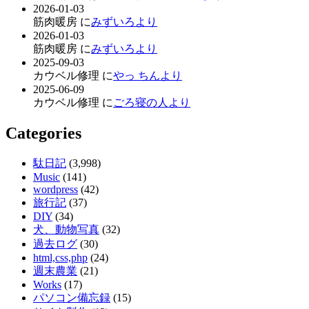
2026-01-03
筋肉暖房 に
みずいろより
2026-01-03
筋肉暖房 に
みずいろより
2025-09-03
カウベル修理 に
やっ ちんより
2025-06-09
カウベル修理 に
ごろ寝の人より
Categories
駄日記
(3,998)
Music
(141)
wordpress
(42)
旅行記
(37)
DIY
(34)
犬、動物写真
(32)
過去ログ
(30)
html,css,php
(24)
週末農業
(21)
Works
(17)
パソコン備忘録
(15)