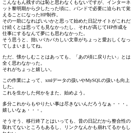
こんなもん残すのは恥と思わなくもないですが、インターネ
ット黎明期から少したった頃に、バンドで必要に迫られて覚
えることになったHP制作。
その一助になればいいかと思って始めた日記サイトがこれだ
け続くとは思っても見なかったし、それが高じてHP作成を
仕事にするなんて夢にも思わなかった。
そう思うと、拙いバカバカしい文章がちょっと愛おしくなっ
てしまいましてね。
ただ、懐かしむことはあっても、「あの頃に戻りたい」とは
全く思わなかった。
それがちょっと嬉しい。
この作業によって、xmlデータの扱いやMySQLの扱いも向上
した。
これを生かした何かをまた、始めよう。
多分これからもやりたい事は尽きないんだろうなぁ・・・。
嬉しいなぁ・・・。
そうそう、移行終了とはいっても、昔の日記だから整合性の
取れてないところもあるし、リンクなんかも崩れてるかもし