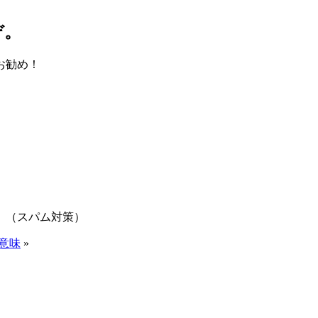
ぞ。
お勧め！
。（スパム対策）
意味
»