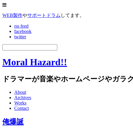
WEB製作
や
サポートドラム
してます。
rss feed
facebook
twitter
Moral Hazard!!
ドラマーが音楽やホームページやガラ
About
Archives
Works
Contact
俺爆誕