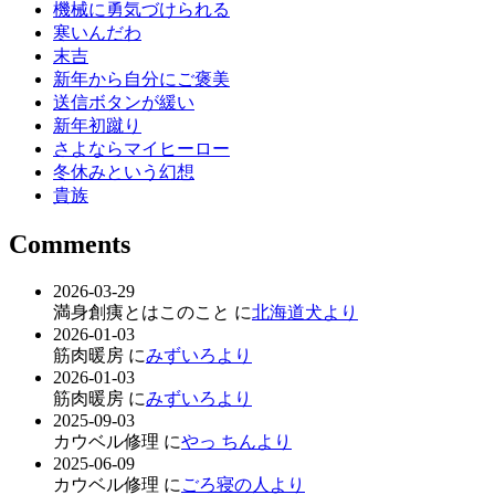
機械に勇気づけられる
寒いんだわ
末吉
新年から自分にご褒美
送信ボタンが緩い
新年初蹴り
さよならマイヒーロー
冬休みという幻想
貴族
Comments
2026-03-29
満身創痍とはこのこと に
北海道犬より
2026-01-03
筋肉暖房 に
みずいろより
2026-01-03
筋肉暖房 に
みずいろより
2025-09-03
カウベル修理 に
やっ ちんより
2025-06-09
カウベル修理 に
ごろ寝の人より