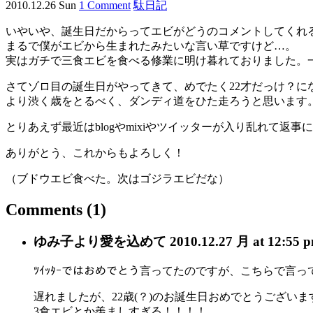
2010.12.26 Sun
1 Comment
駄日記
いやいや、誕生日だからってエビがどうのコメントしてくれ
まるで僕がエビから生まれたみたいな言い草ですけど…。
実はガチで三食エビを食べる修業に明け暮れておりました。
さてゾロ目の誕生日がやってきて、めでたく22才だっけ？に
より渋く歳をとるべく、ダンディ道をひた走ろうと思います
とりあえず最近はblogやmixiやツイッターが入り乱れて
ありがとう、これからもよろしく！
（ブドウエビ食べた。次はゴジラエビだな）
Comments
(1)
ゆみ子
より愛を込めて
2010.12.27 月 at 12:55 
ﾂｲｯﾀｰではおめでとう言ってたのですが、こちらで言
遅れましたが、22歳(？)のお誕生日おめでとうございま
3食エビとか羨ましすぎる！！！！