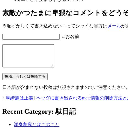
素敵かつたまに卑猥なコメントをどう
※恥ずかしくて書き込めない！ってシャイな貴方は
メール
が
←お名前
日本語が含まれない投稿は無視されますのでご注意ください
«
脚綺麗は正義
|
ヘッダに書き出されるmeta情報の削除方法と
Recent Category: 駄日記
満身創痍とはこのこと