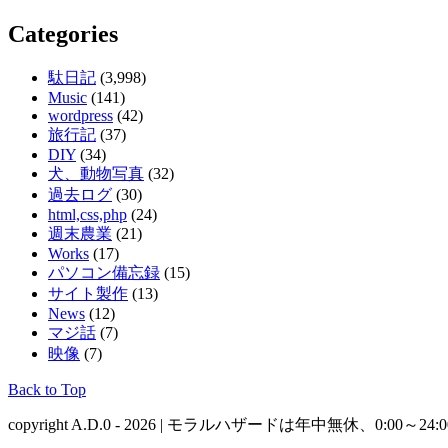
Categories
駄日記
(3,998)
Music
(141)
wordpress
(42)
旅行記
(37)
DIY
(34)
犬、動物写真
(32)
過去ログ
(30)
html,css,php
(24)
週末農業
(21)
Works
(17)
パソコン備忘録
(15)
サイト製作
(13)
News
(12)
マジ話
(7)
映像
(7)
Back to Top
copyright A.D.0 - 2026 | モラルハザードは年中無休、0:0