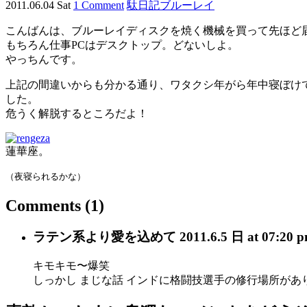
2011.06.04 Sat
1 Comment
駄日記
ブルーレイ
こんばんは、ブルーレイディスクを焼く機械を買って先ほど
もちろん仕事PCはデスクトップ。どないしよ。
やっちんです。
上記の間違いからも分かる通り、ワタクシ年がら年中寝ぼけて
した。
危うく解脱するところだよ！
蓮華座。
（夜寝られるかな）
Comments
(1)
ラテン系
より愛を込めて
2011.6.5 日 at 07:20 
キモキモ〜爆笑
しっかし まじな話 インドに格闘技選手の修行場所があ