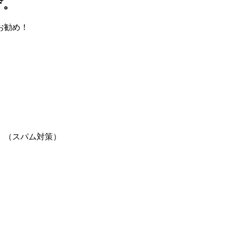
ぞ。
お勧め！
。（スパム対策）