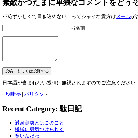
素敵かつたまに卑猥なコメントをどう
※恥ずかしくて書き込めない！ってシャイな貴方は
メール
が
←お名前
日本語が含まれない投稿は無視されますのでご注意ください
«
明晰夢
|
バリクソ
»
Recent Category: 駄日記
満身創痍とはこのこと
機械に勇気づけられる
寒いんだわ