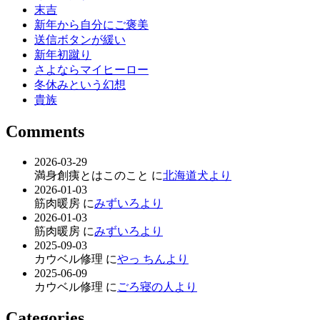
末吉
新年から自分にご褒美
送信ボタンが緩い
新年初蹴り
さよならマイヒーロー
冬休みという幻想
貴族
Comments
2026-03-29
満身創痍とはこのこと に
北海道犬より
2026-01-03
筋肉暖房 に
みずいろより
2026-01-03
筋肉暖房 に
みずいろより
2025-09-03
カウベル修理 に
やっ ちんより
2025-06-09
カウベル修理 に
ごろ寝の人より
Categories