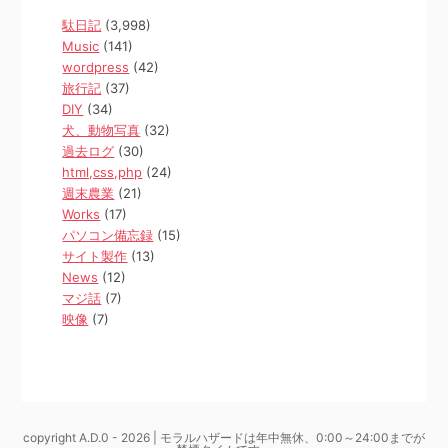
駄日記
(3,998)
Music
(141)
wordpress
(42)
旅行記
(37)
DIY
(34)
犬、動物写真
(32)
過去ログ
(30)
html,css,php
(24)
週末農業
(21)
Works
(17)
パソコン備忘録
(15)
サイト製作
(13)
News
(12)
マジ話
(7)
映像
(7)
copyright A.D.0 - 2026 | モラルハザードは年中無休、0:00～24:00までが