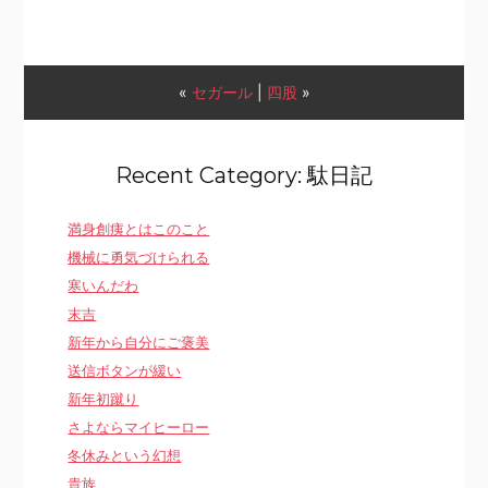
«
セガール
|
四股
»
Recent Category: 駄日記
満身創痍とはこのこと
機械に勇気づけられる
寒いんだわ
末吉
新年から自分にご褒美
送信ボタンが緩い
新年初蹴り
さよならマイヒーロー
冬休みという幻想
貴族