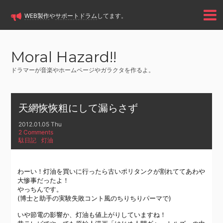
WEB製作
や
サポートドラム
してます。
Moral Hazard!!
ドラマーが音楽やホームページやガラクタを作るよ。
天網恢恢粗にして漏らさず
2012.01.05 Thu
2 Comments
駄日記
灯油
わーい！灯油を買いに行ったら古いポリタンクが割れててあわや
大惨事だったよ！
やっちんです。
(博士と助手の実験失敗コント風のちりちりパーマで)
いや節電の影響か、灯油も値上がりしていますね！