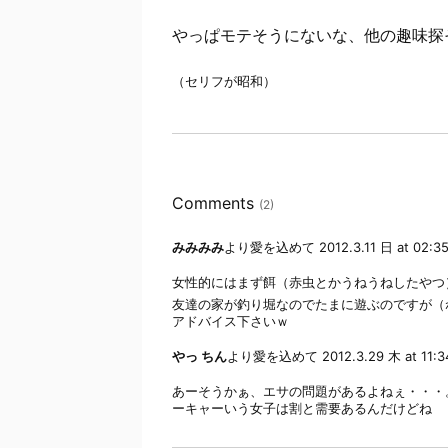
やっぱモテそうにないな、他の趣味探
（セリフが昭和）
Comments
(2)
みみみみ
より愛を込めて
2012.3.11 日 at 02:3
女性的にはまず餌（赤虫とかうねうねしたやつ）
友達の家が釣り堀なのでたまに遊ぶのですが（
アドバイス下さいｗ
やっ ちん
より愛を込めて
2012.3.29 木 at 11:
あーそうかぁ、エサの問題があるよねぇ・・・
ーキャーいう女子は割と需要あるんだけどね