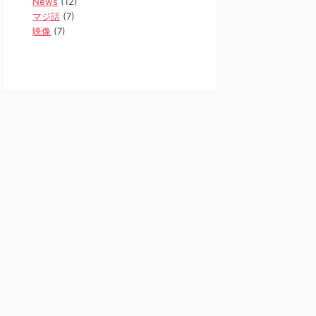
News
(12)
マジ話
(7)
映像
(7)