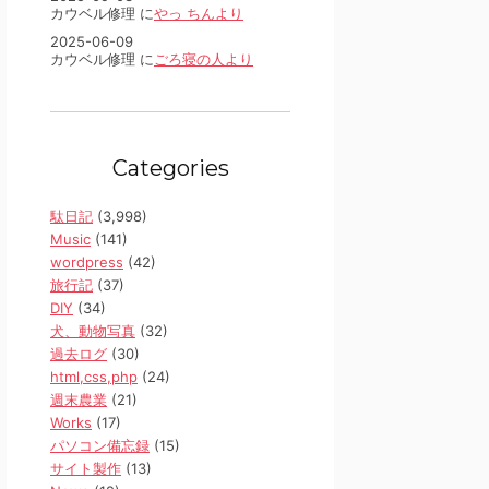
カウベル修理 に
やっ ちんより
2025-06-09
カウベル修理 に
ごろ寝の人より
Categories
駄日記
(3,998)
Music
(141)
wordpress
(42)
旅行記
(37)
DIY
(34)
犬、動物写真
(32)
過去ログ
(30)
html,css,php
(24)
週末農業
(21)
Works
(17)
パソコン備忘録
(15)
サイト製作
(13)