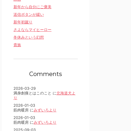
新年から自分にご褒美
送信ボタンが緩い
新年初蹴り
さよならマイヒーロー
冬休みという幻想
貴族
Comments
2026-03-29
満身創痍とはこのこと に
北海道犬よ
り
2026-01-03
筋肉暖房 に
みずいろより
2026-01-03
筋肉暖房 に
みずいろより
2025-09-03