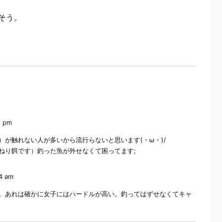
そう。
5 pm
が触れない人が多いから流行らないと思います(・ω・)/
ねり餌です）釣った魚が外せなくて困ってます;
34 am
。あれは確かに女子にはハードルが高い。釣ってはずせなくてキャ