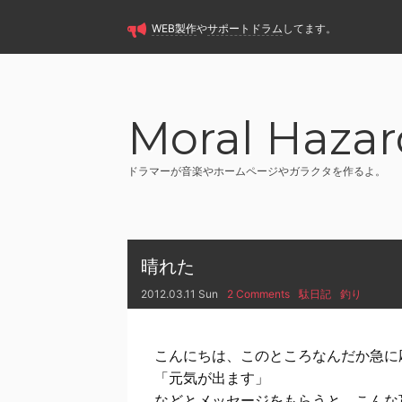
WEB製作
や
サポートドラム
してます。
Moral Hazar
ドラマーが音楽やホームページやガラクタを作るよ。
晴れた
2012.03.11 Sun
2 Comments
駄日記
釣り
こんにちは、このところなんだか急に
「元気が出ます」
などとメッセージをもらうと、こんな