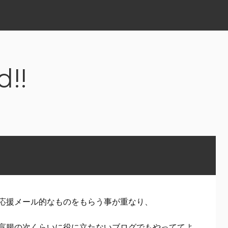
d!!
応援メール的なものをもらう事が重なり、
盲腸の次くらいに役に立たないブログでもやっててよ