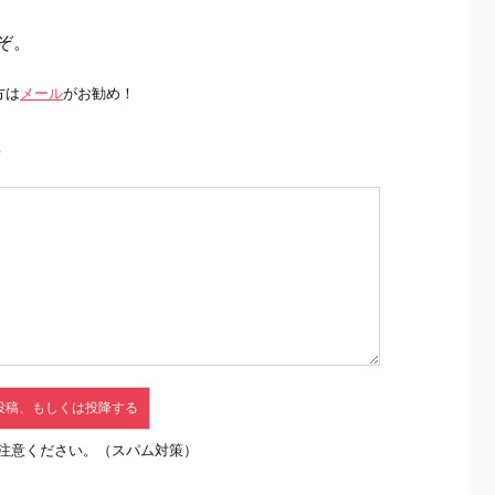
ぞ。
方は
メール
がお勧め！
前
注意ください。（スパム対策）