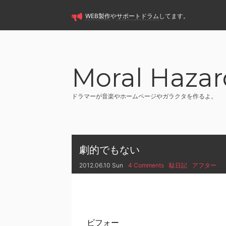
WEB製作
や
サポートドラム
してます。
Moral Hazar
ドラマーが音楽やホームページやガラクタを作るよ。
劇的でもない
2012.06.10 Sun
4 Comments
駄日記
アフター
ビフォー