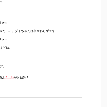
pm
08 pm
みたいに。ダイちゃんは相変わらずです。
09 pm
けどね。
ぞ。
方は
メール
がお勧め！
前