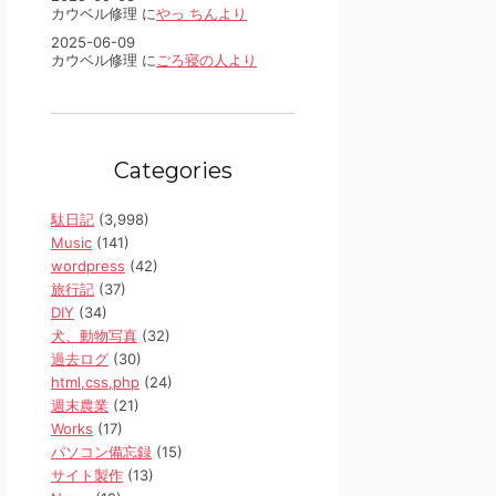
カウベル修理 に
やっ ちんより
2025-06-09
カウベル修理 に
ごろ寝の人より
Categories
駄日記
(3,998)
Music
(141)
wordpress
(42)
旅行記
(37)
DIY
(34)
犬、動物写真
(32)
過去ログ
(30)
html,css,php
(24)
週末農業
(21)
Works
(17)
パソコン備忘録
(15)
サイト製作
(13)