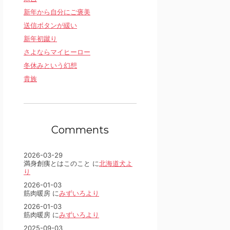
新年から自分にご褒美
送信ボタンが緩い
新年初蹴り
さよならマイヒーロー
冬休みという幻想
貴族
Comments
2026-03-29
満身創痍とはこのこと に
北海道犬よ
り
2026-01-03
筋肉暖房 に
みずいろより
2026-01-03
筋肉暖房 に
みずいろより
2025-09-03