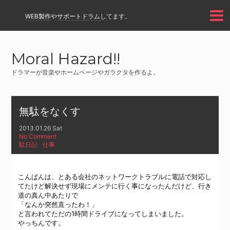
WEB製作
や
サポートドラム
してます。
Moral Hazard!!
ドラマーが音楽やホームページやガラクタを作るよ。
無駄をなくす
2013.01.26 Sat
No Comment
駄日記
仕事
こんばんは、とある会社のネットワークトラブルに電話で対応し
てたけど解決せず現場にメンテに行く事になったんだけど、行き
道の真ん中あたりで
「なんか突然直ったわ！」
と言われてただの1時間ドライブになってしまいました。
やっちんです。