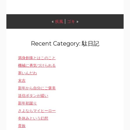
«
疾風
|
ゴキ
»
Recent Category: 駄日記
満身創痍とはこのこと
機械に勇気づけられる
寒いんだわ
末吉
新年から自分にご褒美
送信ボタンが緩い
新年初蹴り
さよならマイヒーロー
冬休みという幻想
貴族