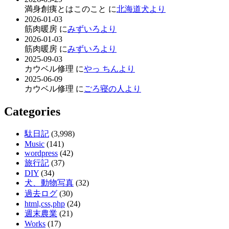
満身創痍とはこのこと に
北海道犬より
2026-01-03
筋肉暖房 に
みずいろより
2026-01-03
筋肉暖房 に
みずいろより
2025-09-03
カウベル修理 に
やっ ちんより
2025-06-09
カウベル修理 に
ごろ寝の人より
Categories
駄日記
(3,998)
Music
(141)
wordpress
(42)
旅行記
(37)
DIY
(34)
犬、動物写真
(32)
過去ログ
(30)
html,css,php
(24)
週末農業
(21)
Works
(17)