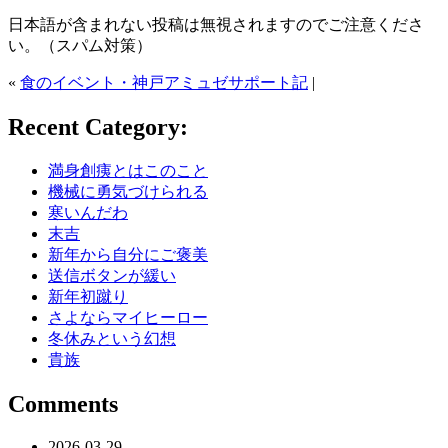
日本語が含まれない投稿は無視されますのでご注意くださ
い。（スパム対策）
«
食のイベント・神戸アミュゼサポート記
|
Recent Category:
満身創痍とはこのこと
機械に勇気づけられる
寒いんだわ
末吉
新年から自分にご褒美
送信ボタンが緩い
新年初蹴り
さよならマイヒーロー
冬休みという幻想
貴族
Comments
2026-03-29