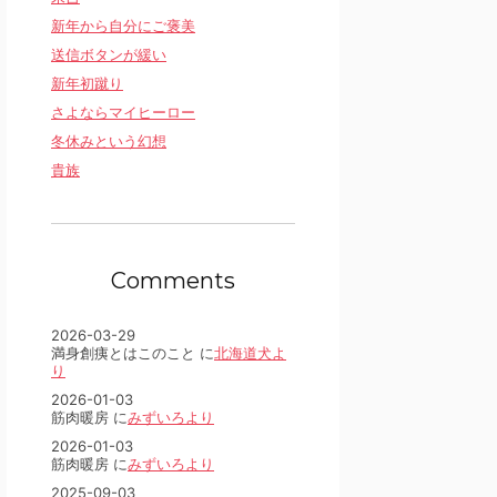
新年から自分にご褒美
送信ボタンが緩い
新年初蹴り
さよならマイヒーロー
冬休みという幻想
貴族
Comments
2026-03-29
満身創痍とはこのこと に
北海道犬よ
り
2026-01-03
筋肉暖房 に
みずいろより
2026-01-03
筋肉暖房 に
みずいろより
2025-09-03