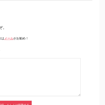
ぞ。
方は
メール
がお勧め！
前