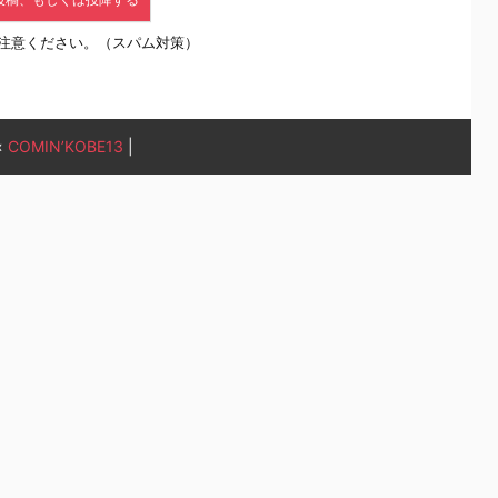
注意ください。（スパム対策）
«
COMIN’KOBE13
|