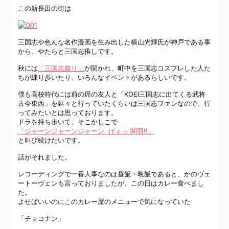
この新長田の街は
三国志や色んな名作漫画を生み出した横山光輝氏が神戸である事
から、やたらと三国志推しです。
秋には
「三国志祭り」
が開かれ、町中を三国志コスプレした人た
ちが練り歩いたり、いろんなイベントがあるらしいです。
僕も高校時代には前の席の友人と「KOEI三国志に出てくる武将
古今東西」を延々と行っていたくらいは三国志ファンなので、行
ってみたいとは思っております。
ドラを持ち歩いて、そこかしこで
「ジャーンジャーンジャーン げぇっ 関羽!!」
と叫び続けたいです。
話がそれました。
レコーディングで一番大事なのは昼飯・晩飯であると、かのヴェ
ートーヴェンも言っておりましたが、この日はカレー食べまし
た。
よせばいいのにこのカレー屋のメニューで気になっていた
「チョコナン」