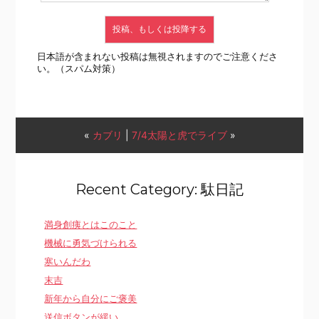
日本語が含まれない投稿は無視されますのでご注意くださ
い。（スパム対策）
«
カブリ
|
7/4太陽と虎でライブ
»
Recent Category: 駄日記
満身創痍とはこのこと
機械に勇気づけられる
寒いんだわ
末吉
新年から自分にご褒美
送信ボタンが緩い