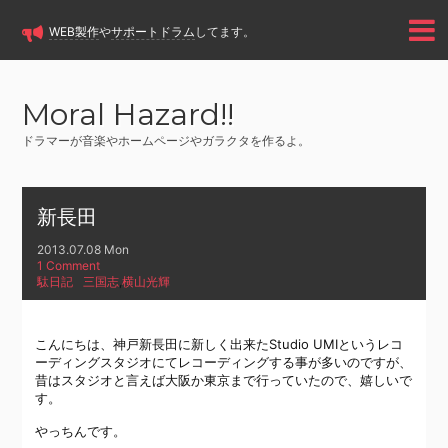
WEB製作
や
サポートドラム
してます。
Moral Hazard!!
ドラマーが音楽やホームページやガラクタを作るよ。
新長田
2013.07.08 Mon
1 Comment
駄日記
三国志
,
横山光輝
こんにちは、神戸新長田に新しく出来たStudio UMIというレコ
ーディングスタジオにてレコーディングする事が多いのですが、
昔はスタジオと言えば大阪か東京まで行っていたので、嬉しいで
す。
やっちんです。