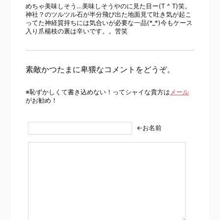
めちゃ美味しそう…美味しそうやのに見た目ー(T ^ T)笑。
神社？のツルツル石が半分飛び出た地面見て吐き気が起こ
ってた神経質持ちには気合いが必要な一品(*_*)今もケース
入り爪楊枝の裏は辛いです。。苦笑
素敵かつたまに卑猥なコメントをどうぞ。
※恥ずかしくて書き込めない！ってシャイな貴方は
メール
がお勧め！
←お名前