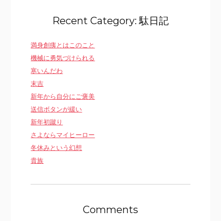
Recent Category: 駄日記
満身創痍とはこのこと
機械に勇気づけられる
寒いんだわ
末吉
新年から自分にご褒美
送信ボタンが緩い
新年初蹴り
さよならマイヒーロー
冬休みという幻想
貴族
Comments