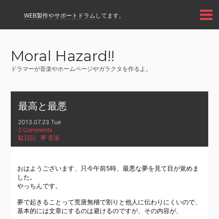
WEB製作
や
サポートドラム
してます。
Moral Hazard!!
ドラマーが音楽やホームページやガラクタを作るよ。
最高と最悪
2013.07.23 Tue
2 Comments
駄日記
夢
,
音楽
おはようございます、只今午前5時、最悪な夢を見て目が覚めま
した。
やっちんです。
夢で起きることって荒唐無稽で割りと他人に伝わりにくいので、
基本的には文章にするのは避けるのですが、その内容が、