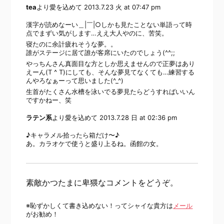
tea
より愛を込めて
2013.7.23 火 at 07:47 pm
漢字が読めなーい＿|￣|○しかも見たことない単語って時
点でまずい気がします…ええ大人やのに、苦笑。
寝たのに余計疲れそうな夢。。
誰がステージに居て誰が客席にいたのでしょう(^^;;
やっちんさん真面目な方としか思えませんので正夢はあり
えーん(T ^ T)にしても、そんな夢見てなくても…練習する
んやろなぁーって思いました(^_^)
生首がたくさん水槽を泳いでる夢見たらどうすればいいん
ですかねー、笑
ラテン系
より愛を込めて
2013.7.28 日 at 02:36 pm
♪キャラメル拾ったら箱だけ〜♪
あ。カラオケで使うと盛り上るね。函館の女。
素敵かつたまに卑猥なコメントをどうぞ。
※恥ずかしくて書き込めない！ってシャイな貴方は
メール
がお勧め！