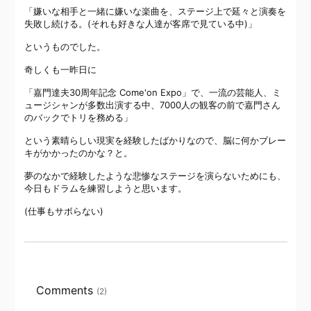
「嫌いな相手と一緒に嫌いな楽曲を、ステージ上で延々と演奏を
失敗し続ける。
(それも
好きな人達が客席で見ている中)」
というものでした。
奇しくも一昨日に
「嘉門達夫30周年記念 Come'on Expo」で、一流の芸能人、ミ
ュージシャンが多数出演する中、7000人の観客の前で嘉門さん
のバックでトリを務める」
という素晴らしい現実を経験したばかりなので、脳に何かブレー
キがかかったのかな？と。
夢のなかで経験したような悲惨なステージを演らないためにも、
今日もドラムを練習しようと思います。
(仕事もサボらない)
Comments
(2)