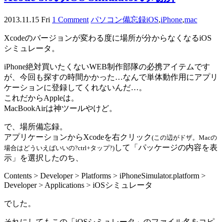
2013.11.15 Fri
1 Comment
パソコン備忘録
iOS
,
iPhone
,
mac
Xcodeのバージョンが変わる度に場所が分からなくなるiOS
シミュレータ。
iPhone絶対買いたくないWEB制作部隊の必携アイテムです
が、今回も探すの時間かかった…なんで単体動作用にアプリ
ケーションに登録してくれないんだ…。
これだからAppleは。
MacBookAirは神ツールやけど。
で、場所備忘録。
アプリケーションからXcodeを右クリック
(この辺がドザ。Macの
して「パッケージの内容を表
場合はどういえばいいの?ctrl+タップ?)
示」を選択したのち、
Contents > Developer > Platforms > iPhoneSimulator.platform >
Developer > Applications > iOSシミュレータ
でした。
それにしてもこの「iOSシミュレータ」のファイル名をコピ