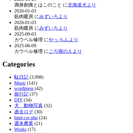
満身創痍とはこのこと に
北海道犬より
2026-01-03
筋肉暖房 に
みずいろより
2026-01-03
筋肉暖房 に
みずいろより
2025-09-03
カウベル修理 に
やっ ちんより
2025-06-09
カウベル修理 に
ごろ寝の人より
Categories
駄日記
(3,998)
Music
(141)
wordpress
(42)
旅行記
(37)
DIY
(34)
犬、動物写真
(32)
過去ログ
(30)
html,css,php
(24)
週末農業
(21)
Works
(17)