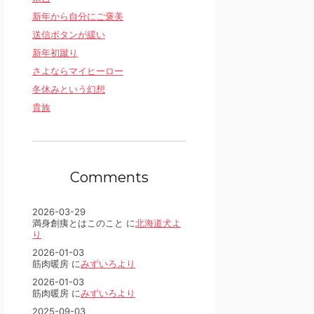
新年から自分にご褒美
送信ボタンが緩い
新年初蹴り
さよならマイヒーロー
冬休みという幻想
貴族
Comments
2026-03-29
満身創痍とはこのこと に
北海道犬よ
り
2026-01-03
筋肉暖房 に
みずいろより
2026-01-03
筋肉暖房 に
みずいろより
2025-09-03