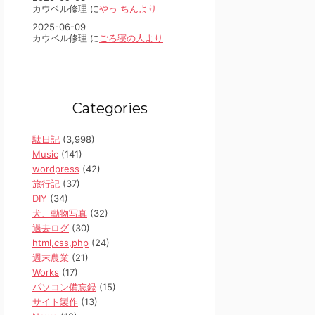
カウベル修理 に
やっ ちんより
2025-06-09
カウベル修理 に
ごろ寝の人より
Categories
駄日記
(3,998)
Music
(141)
wordpress
(42)
旅行記
(37)
DIY
(34)
犬、動物写真
(32)
過去ログ
(30)
html,css,php
(24)
週末農業
(21)
Works
(17)
パソコン備忘録
(15)
サイト製作
(13)