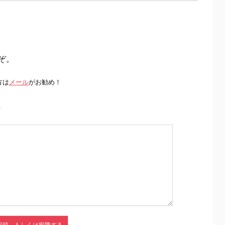
ぞ。
方は
メール
がお勧め！
前