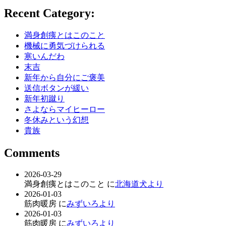
Recent Category:
満身創痍とはこのこと
機械に勇気づけられる
寒いんだわ
末吉
新年から自分にご褒美
送信ボタンが緩い
新年初蹴り
さよならマイヒーロー
冬休みという幻想
貴族
Comments
2026-03-29
満身創痍とはこのこと に
北海道犬より
2026-01-03
筋肉暖房 に
みずいろより
2026-01-03
筋肉暖房 に
みずいろより