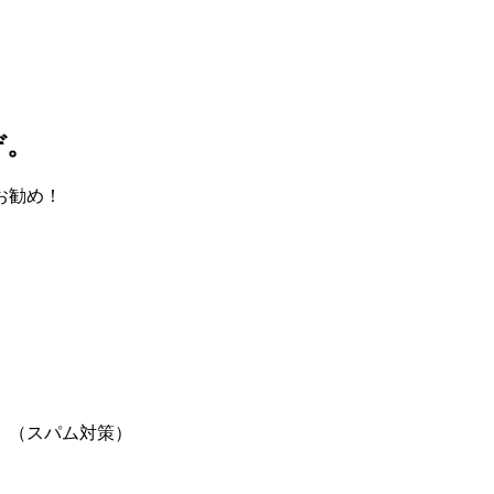
ぞ。
お勧め！
。（スパム対策）