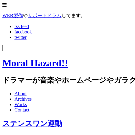
WEB製作
や
サポートドラム
してます。
rss feed
facebook
twitter
Moral Hazard!!
ドラマーが音楽やホームページやガラ
About
Archives
Works
Contact
ステンスワン運動