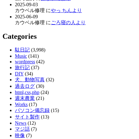
2025-09-03
カウベル修理 に
やっ ちんより
2025-06-09
カウベル修理 に
ごろ寝の人より
Categories
駄日記
(3,998)
Music
(141)
wordpress
(42)
旅行記
(37)
DIY
(34)
犬、動物写真
(32)
過去ログ
(30)
html,css,php
(24)
週末農業
(21)
Works
(17)
パソコン備忘録
(15)
サイト製作
(13)
News
(12)
マジ話
(7)
映像
(7)