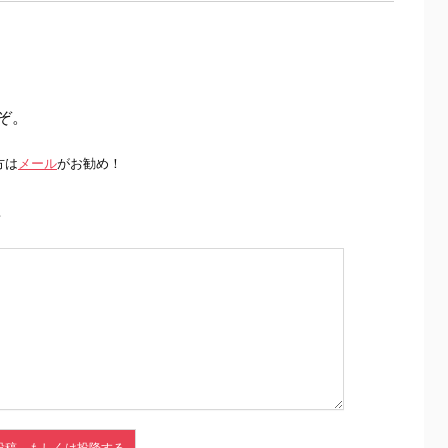
ぞ。
方は
メール
がお勧め！
前