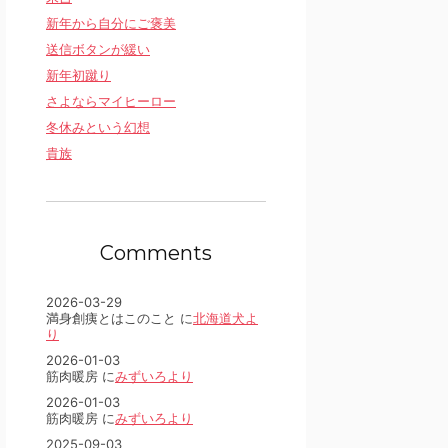
新年から自分にご褒美
送信ボタンが緩い
新年初蹴り
さよならマイヒーロー
冬休みという幻想
貴族
Comments
2026-03-29
満身創痍とはこのこと に
北海道犬よ
り
2026-01-03
筋肉暖房 に
みずいろより
2026-01-03
筋肉暖房 に
みずいろより
2025-09-03