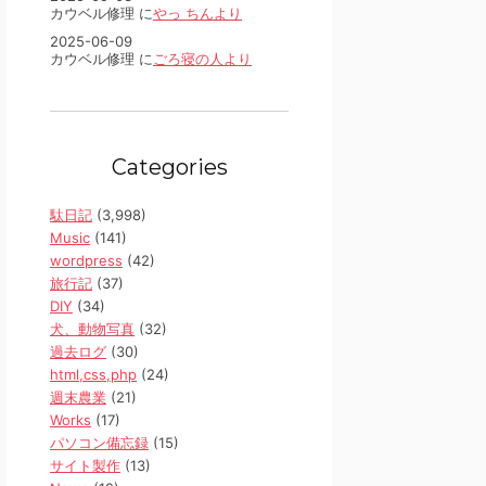
カウベル修理 に
やっ ちんより
2025-06-09
カウベル修理 に
ごろ寝の人より
Categories
駄日記
(3,998)
Music
(141)
wordpress
(42)
旅行記
(37)
DIY
(34)
犬、動物写真
(32)
過去ログ
(30)
html,css,php
(24)
週末農業
(21)
Works
(17)
パソコン備忘録
(15)
サイト製作
(13)