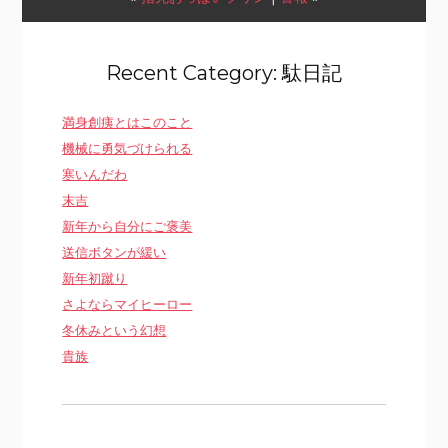
Recent Category: 駄日記
満身創痍とはこのこと
機械に勇気づけられる
寒いんだわ
末吉
新年から自分にご褒美
送信ボタンが緩い
新年初蹴り
さよならマイヒーロー
冬休みという幻想
貴族