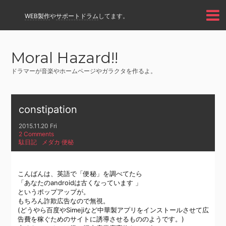
WEB製作
や
サポートドラム
してます。
Moral Hazard!!
ドラマーが音楽やホームページやガラクタを作るよ。
constipation
2015.11.20 Fri
2 Comments
駄日記
メダカ
,
便秘
こんばんは、英語で「便秘」を調べてたら
「あなたのandroidは古くなっています 」
というポップアップが。
もちろん詐欺広告なので無視。
(どうやら百度やSimejiなど中華製アプリをインストールさせて広
告費を稼ぐためのサイトに誘導させるもののようです。)