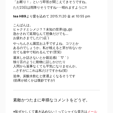
「お断り！」という即答が聞こえてきそうですね。
ただ23日は雨降りそうですね･･･晴れますように!!
tea H89
より愛を込めて
2015.11.20 金 at 10:55 pm
こんばんは。
ヒャクドとシメジ？？未知の世界(@_@)
急かされて延期なんて想像だけでも…
お疲れさまでした(つД`)
やっちんさん園芸お上手ですよね、コツとか
あるのでしょうか。私が植えると芽が出ないか
出ても途中で枯れるんです(苦笑)
週末しか話さないとか親近感( ´ ▽ ` )
独り言のように動物に話しかけたり
人間から返事なくても平気になりませんか。
…さすがにこれは私だけですかね(笑)
追伸。炭酸水飲むと便通よくなるそうです
(効果が続くかは微妙ですが)
素敵かつたまに卑猥なコメントをどうぞ。
※恥ずかしくて書き込めない！ってシャイな貴方は
メール