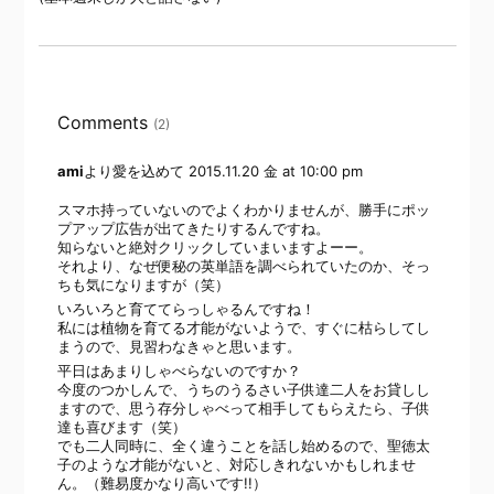
Comments
(2)
ami
より愛を込めて
2015.11.20 金 at 10:00 pm
スマホ持っていないのでよくわかりませんが、勝手にポッ
プアップ広告が出てきたりするんですね。
知らないと絶対クリックしていまいますよーー。
それより、なぜ便秘の英単語を調べられていたのか、そっ
ちも気になりますが（笑）
いろいろと育ててらっしゃるんですね！
私には植物を育てる才能がないようで、すぐに枯らしてし
まうので、見習わなきゃと思います。
平日はあまりしゃべらないのですか？
今度のつかしんで、うちのうるさい子供達二人をお貸しし
ますので、思う存分しゃべって相手してもらえたら、子供
達も喜びます（笑）
でも二人同時に、全く違うことを話し始めるので、聖徳太
子のような才能がないと、対応しきれないかもしれませ
ん。（難易度かなり高いです!!）