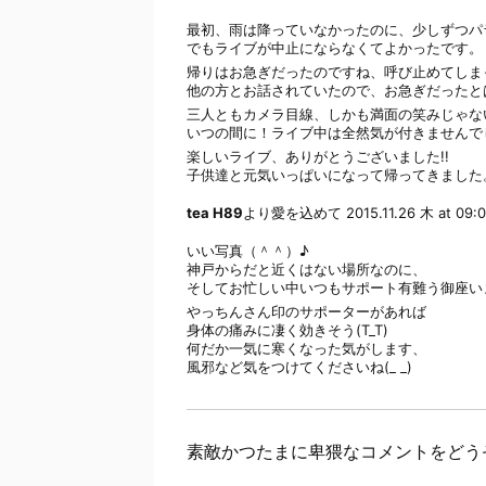
最初、雨は降っていなかったのに、少しずつパ
でもライブが中止にならなくてよかったです。
帰りはお急ぎだったのですね、呼び止めてしま
他の方とお話されていたので、お急ぎだったと
三人ともカメラ目線、しかも満面の笑みじゃない
いつの間に！ライブ中は全然気が付きませんで
楽しいライブ、ありがとうございました!!
子供達と元気いっぱいになって帰ってきました
tea H89
より愛を込めて
2015.11.26 木 at 09:
いい写真（＾＾）♪
神戸からだと近くはない場所なのに、
そしてお忙しい中いつもサポート有難う御座い
やっちんさん印のサポーターがあれば
身体の痛みに凄く効きそう(T_T)
何だか一気に寒くなった気がします、
風邪など気をつけてくださいね(_ _)
素敵かつたまに卑猥なコメントをどう