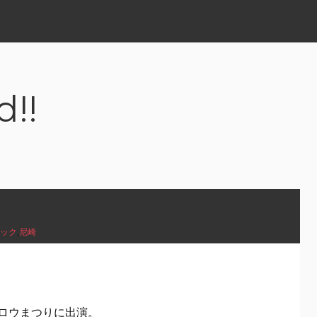
d!!
ック
,
尼崎
ロウまつりに出演。