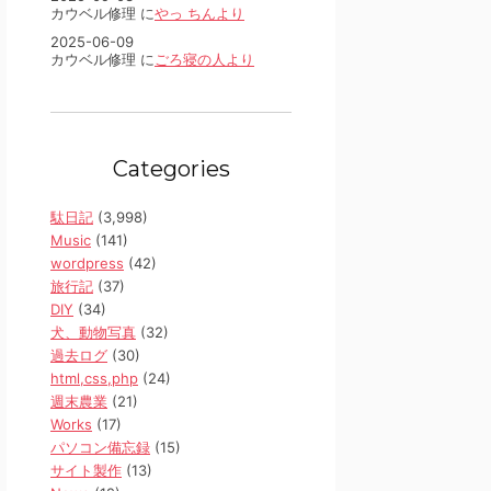
カウベル修理 に
やっ ちんより
2025-06-09
カウベル修理 に
ごろ寝の人より
Categories
駄日記
(3,998)
Music
(141)
wordpress
(42)
旅行記
(37)
DIY
(34)
犬、動物写真
(32)
過去ログ
(30)
html,css,php
(24)
週末農業
(21)
Works
(17)
パソコン備忘録
(15)
サイト製作
(13)