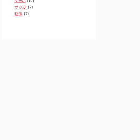
News
(12)
マジ話
(7)
映像
(7)