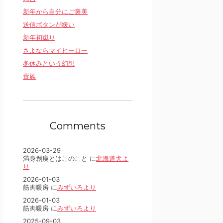
新年から自分にご褒美
送信ボタンが緩い
新年初蹴り
さよならマイヒーロー
冬休みという幻想
貴族
Comments
2026-03-29
満身創痍とはこのこと に
北海道犬よ
り
2026-01-03
筋肉暖房 に
みずいろより
2026-01-03
筋肉暖房 に
みずいろより
2025-09-03