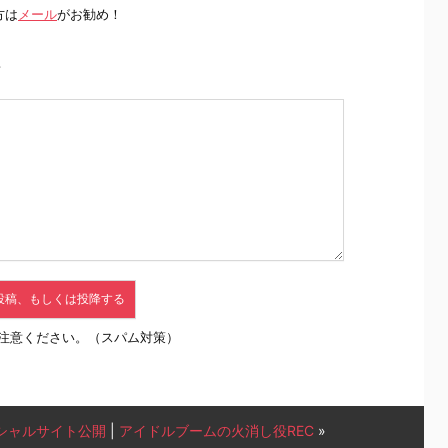
方は
メール
がお勧め！
前
注意ください。（スパム対策）
 オフィシャルサイト公開
|
アイドルブームの火消し役REC
»