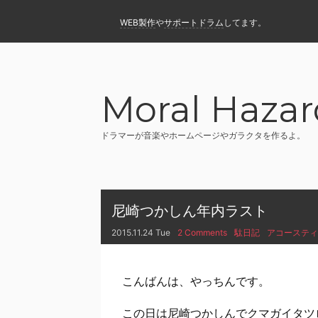
WEB製作
や
サポートドラム
してます。
Moral Hazar
ドラマーが音楽やホームページやガラクタを作るよ。
尼崎つかしん年内ラスト
2015.11.24 Tue
2 Comments
駄日記
アコースティ
こんばんは、やっちんです。
この日は尼崎つかしんでクマガイタツ