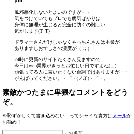
pm
風邪悪化しないとよいのですが・・
気をつけていてもプロでも病気ばかりは
身体に無理が生じると完全に防ぐの難しい
気がします(T_T)
ドラマーさんだけじゃなくやっちんさんは本業が
ありますしお忙しさの濃度が（ ; ; ）
24時に更新のサイトたくさん見ますので
今日はweb業界がきっとお忙しい日ですよね(._.)
頑張ってる人に言いたくない台詞ではありますが・・
がんばってください。・゜・(ノД`)・゜・。
素敵かつたまに卑猥なコメントをどう
ぞ。
※恥ずかしくて書き込めない！ってシャイな貴方は
メール
が
お勧め！
←お名前