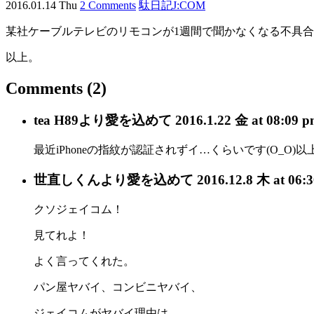
2016.01.14 Thu
2 Comments
駄日記
J:COM
某社ケーブルテレビのリモコンが1週間で聞かなくなる不具
以上。
Comments
(2)
tea H89
より愛を込めて
2016.1.22 金 at 08:09 
最近iPhoneの指紋が認証されずイ…くらいです(O_O)以
世直しくん
より愛を込めて
2016.12.8 木 at 06:
クソジェイコム！
見てれよ！
よく言ってくれた。
パン屋ヤバイ、コンビニヤバイ、
ジェイコムがヤバイ理由は、