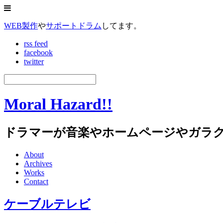
WEB製作
や
サポートドラム
してます。
rss feed
facebook
twitter
Moral Hazard!!
ドラマーが音楽やホームページやガラ
About
Archives
Works
Contact
ケーブルテレビ