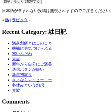
日本語が含まれない投稿は無視されますのでご注意ください
«
熱
|
ラピュタ
»
Recent Category: 駄日記
満身創痍とはこのこと
機械に勇気づけられる
寒いんだわ
末吉
新年から自分にご褒美
送信ボタンが緩い
新年初蹴り
さよならマイヒーロー
冬休みという幻想
貴族
Comments