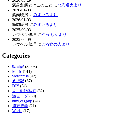
2026-03-29
満身創痍とはこのこと に
北海道犬より
2026-01-03
筋肉暖房 に
みずいろより
2026-01-03
筋肉暖房 に
みずいろより
2025-09-03
カウベル修理 に
やっ ちんより
2025-06-09
カウベル修理 に
ごろ寝の人より
Categories
駄日記
(3,998)
Music
(141)
wordpress
(42)
旅行記
(37)
DIY
(34)
犬、動物写真
(32)
過去ログ
(30)
html,css,php
(24)
週末農業
(21)
Works
(17)