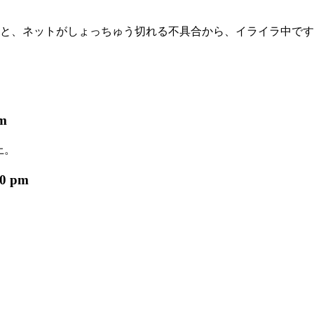
合と、ネットがしょっちゅう切れる不具合から、イライラ中で
pm
上。
30 pm