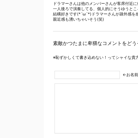
ドラマーさんは他のメンバーさんが客席付近に
一人後ろで演奏してる、個人的にそうゆうとこ
結構好きです(*´ω`*)ドラマーさんが疎外感
親近感も湧いちゃいそう(笑)
素敵かつたまに卑猥なコメントをどう
※恥ずかしくて書き込めない！ってシャイな貴
←お名