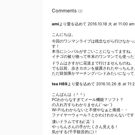
Comments
(2)
ami
より愛を込めて
2016.10.18 火 at 11:00 am
こんにちは。
今回のワンマンライブは残念ながら行けなかっ
す！
本当にシンバルがすごいことになってますね。
イチゴの被り物って年末のワンマンでも使った
ドラムはさすがに花道まで行けませんものね。
でも以前、歩きカホンを披露されたやっちんさん
ただ鼓笛隊かマーチングバンドみたいになって
tea H89
より愛を込めて
2016.10.26 水 at 11:
こんばんは（＾＾）
PCわからなすぎてメール機能？ソフト？
の入れ方すらわかりません(´-ω-`)
Wi-Fiもわからないと不便やなぁと痛感・・
ファイヤーウォール？とかわけわかんないですし
凄いドラムですね(´Д` )
やっちんさんの手がたくさん見える！
気がする(千手観音的に)！