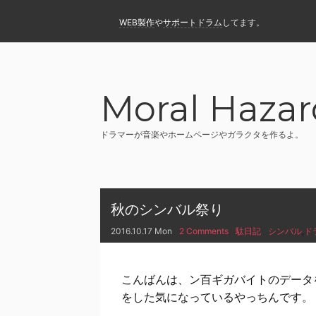
WEB製作
や
サポートドラム
してます。
Moral Hazar
ドラマーが音楽やホームページやガラクタを作るよ。
秋のシンバル祭り
2016.10.17 Mon
2 Comments
駄日記
シンバル
,
ド
こんばんは、ン百ギガバイトのデータ
をした気になっているやっちんです。