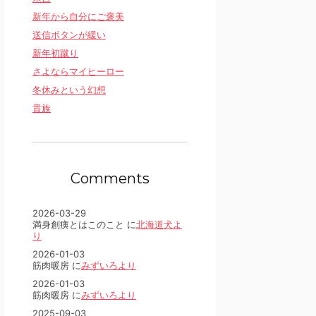
新年から自分にご褒美
送信ボタンが緩い
新年初蹴り
さよならマイヒーロー
冬休みという幻想
貴族
Comments
2026-03-29
満身創痍とはこのこと に
北海道犬よ
り
2026-01-03
筋肉暖房 に
みずいろより
2026-01-03
筋肉暖房 に
みずいろより
2025-09-03