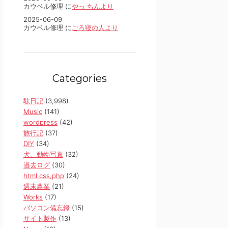
カウベル修理 に
やっ ちんより
2025-06-09
カウベル修理 に
ごろ寝の人より
Categories
駄日記
(3,998)
Music
(141)
wordpress
(42)
旅行記
(37)
DIY
(34)
犬、動物写真
(32)
過去ログ
(30)
html,css,php
(24)
週末農業
(21)
Works
(17)
パソコン備忘録
(15)
サイト製作
(13)