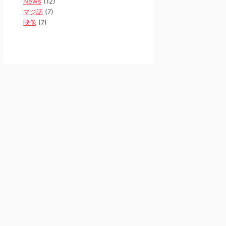
News
(12)
マジ話
(7)
映像
(7)