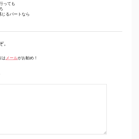
行っても
ろ
を感じるパートなら
ぞ。
方は
メール
がお勧め！
前