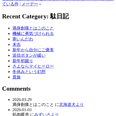
ている件
|
メーデー
»
Recent Category: 駄日記
満身創痍とはこのこと
機械に勇気づけられる
寒いんだわ
末吉
新年から自分にご褒美
送信ボタンが緩い
新年初蹴り
さよならマイヒーロー
冬休みという幻想
貴族
Comments
2026-03-29
満身創痍とはこのこと に
北海道犬より
2026-01-03
筋肉暖房 に
みずいろより