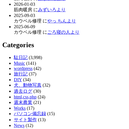
2026-01-03
筋肉暖房 に
みずいろより
2025-09-03
カウベル修理 に
やっ ちんより
2025-06-09
カウベル修理 に
ごろ寝の人より
Categories
駄日記
(3,998)
Music
(141)
wordpress
(42)
旅行記
(37)
DIY
(34)
犬、動物写真
(32)
過去ログ
(30)
html,css,php
(24)
週末農業
(21)
Works
(17)
パソコン備忘録
(15)
サイト製作
(13)
News
(12)