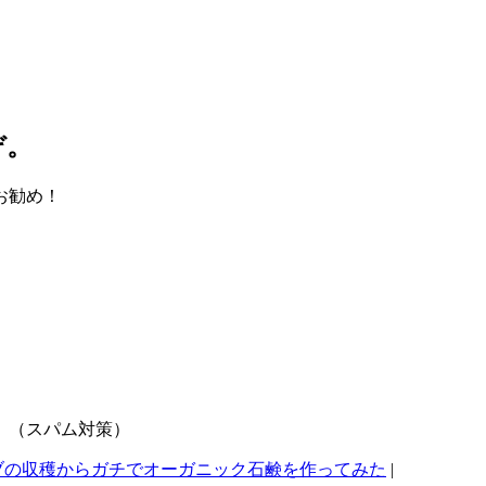
ぞ。
お勧め！
。（スパム対策）
ブの収穫からガチでオーガニック石鹸を作ってみた
|