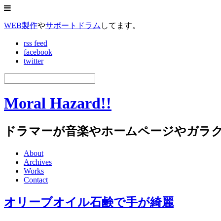
WEB製作
や
サポートドラム
してます。
rss feed
facebook
twitter
Moral Hazard!!
ドラマーが音楽やホームページやガラ
About
Archives
Works
Contact
オリーブオイル石鹸で手が綺麗