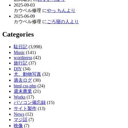
2025-09-03
カウベル修理 に
やっ ちんより
2025-06-09
カウベル修理 に
ごろ寝の人より
Categories
駄日記
(3,998)
Music
(141)
wordpress
(42)
旅行記
(37)
DIY
(34)
犬、動物写真
(32)
過去ログ
(30)
html,css,php
(24)
週末農業
(21)
Works
(17)
パソコン備忘録
(15)
サイト製作
(13)
News
(12)
マジ話
(7)
映像
(7)