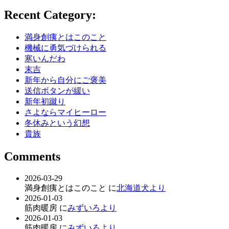
Recent Category:
満身創痍とはこのこと
機械に勇気づけられる
寒いんだわ
末吉
新年から自分にご褒美
送信ボタンが緩い
新年初蹴り
さよならマイヒーロー
冬休みという幻想
貴族
Comments
2026-03-29
満身創痍とはこのこと に
北海道犬より
2026-01-03
筋肉暖房 に
みずいろより
2026-01-03
筋肉暖房 に
みずいろより