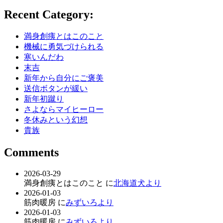
Recent Category:
満身創痍とはこのこと
機械に勇気づけられる
寒いんだわ
末吉
新年から自分にご褒美
送信ボタンが緩い
新年初蹴り
さよならマイヒーロー
冬休みという幻想
貴族
Comments
2026-03-29
満身創痍とはこのこと に
北海道犬より
2026-01-03
筋肉暖房 に
みずいろより
2026-01-03
筋肉暖房 に
みずいろより