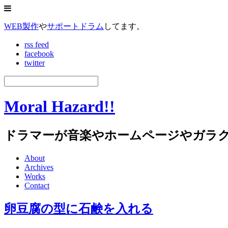
WEB製作
や
サポートドラム
してます。
rss feed
facebook
twitter
Moral Hazard!!
ドラマーが音楽やホームページやガラ
About
Archives
Works
Contact
卵豆腐の型に石鹸を入れる