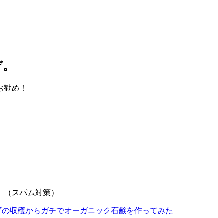
ぞ。
お勧め！
。（スパム対策）
ブの収穫からガチでオーガニック石鹸を作ってみた
|