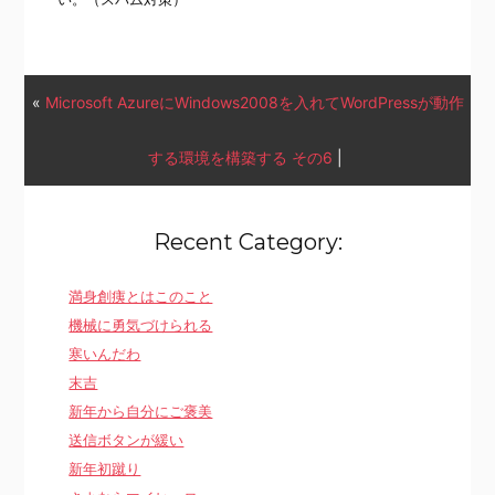
«
Microsoft AzureにWindows2008を入れてWordPressが動作
する環境を構築する その6
|
Recent Category:
満身創痍とはこのこと
機械に勇気づけられる
寒いんだわ
末吉
新年から自分にご褒美
送信ボタンが緩い
新年初蹴り