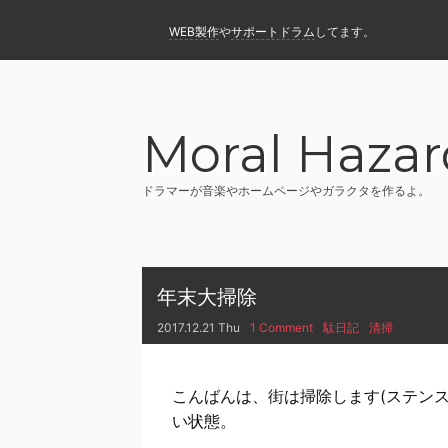
WEB製作
や
サポートドラム
してます。
Moral Hazar
ドラマーが音楽やホームページやガラクタを作るよ。
年末大掃除
2017.12.21 Thu
1 Comment
駄日記
清掃
こんばんは、街は掃除します(ステン
い状態。