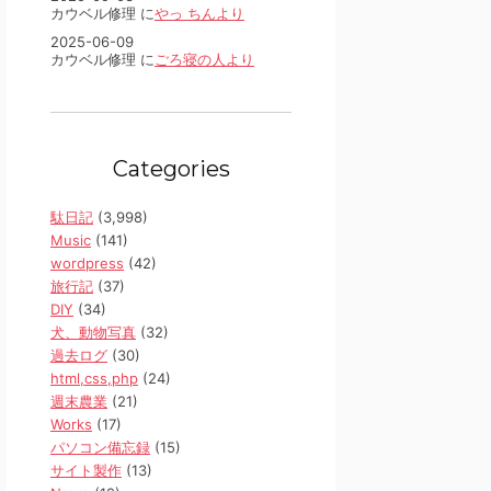
カウベル修理 に
やっ ちんより
2025-06-09
カウベル修理 に
ごろ寝の人より
Categories
駄日記
(3,998)
Music
(141)
wordpress
(42)
旅行記
(37)
DIY
(34)
犬、動物写真
(32)
過去ログ
(30)
html,css,php
(24)
週末農業
(21)
Works
(17)
パソコン備忘録
(15)
サイト製作
(13)