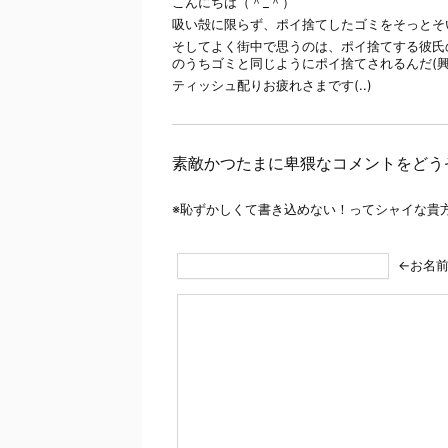
こんにちは（＾_＾）
吸い殻に限らず、ポイ捨てしたゴミをそっとそ
そしてよく街中で思うのは、ポイ捨てする彼氏
のうちゴミと同じようにポイ捨てされるんだ(興
ティッシュ配りお疲れさまです(..)
素敵かつたまに卑猥なコメントをどう
※恥ずかしくて書き込めない！ってシャイな貴
←お名