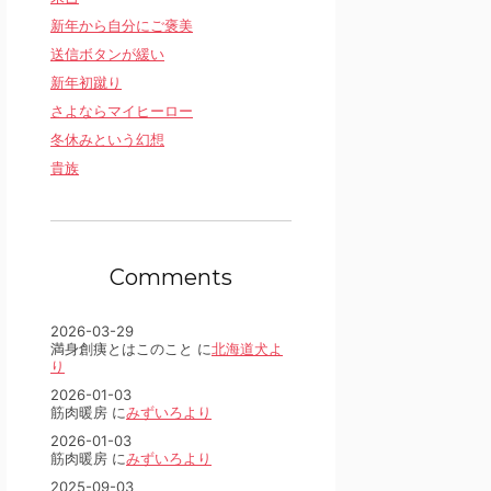
新年から自分にご褒美
送信ボタンが緩い
新年初蹴り
さよならマイヒーロー
冬休みという幻想
貴族
Comments
2026-03-29
満身創痍とはこのこと に
北海道犬よ
り
2026-01-03
筋肉暖房 に
みずいろより
2026-01-03
筋肉暖房 に
みずいろより
2025-09-03