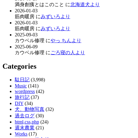
満身創痍とはこのこと に
北海道犬より
2026-01-03
筋肉暖房 に
みずいろより
2026-01-03
筋肉暖房 に
みずいろより
2025-09-03
カウベル修理 に
やっ ちんより
2025-06-09
カウベル修理 に
ごろ寝の人より
Categories
駄日記
(3,998)
Music
(141)
wordpress
(42)
旅行記
(37)
DIY
(34)
犬、動物写真
(32)
過去ログ
(30)
html,css,php
(24)
週末農業
(21)
Works
(17)