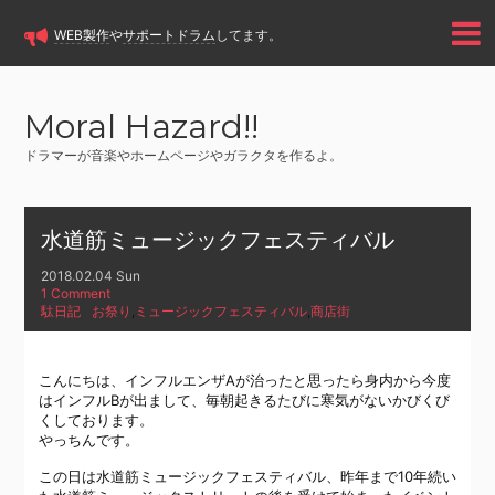
WEB製作
や
サポートドラム
してます。
Moral Hazard!!
ドラマーが音楽やホームページやガラクタを作るよ。
水道筋ミュージックフェスティバル
2018.02.04 Sun
1 Comment
駄日記
お祭り
,
ミュージックフェスティバル
,
商店街
こんにちは、インフルエンザAが治ったと思ったら身内から今度
はインフルBが出まして、毎朝起きるたびに寒気がないかびくび
くしております。
やっちんです。
この日は水道筋ミュージックフェスティバル、昨年まで10年続い