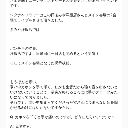
た水道筋ミュージックストリートの後を受けて始まったイベント
です。
ワタナベフラワーはこの日ゑみや洋服店さんとメイン会場の2会
場でライブをさせて頂きました。
ゑみや洋服店では
パンチキの満員。
洋服店ですよ。日曜日に一日店を閉めるという男気!?
そしてメイン会場となった掲示板前。
もうほんと寒い。
寒い中カホンを手で叩く、しかも生音だから強く音を出さないと
いけないということで、演奏が終わるころには手がグローブみた
いになっておりました。
それでも、寒い中集まってくださった皆さんにつまらない音を聞
かせるわけにはいかないですからね。
Q. カホンを叩くと手が痛いのですが、どうしたらいいですか？
A. 我慢する。