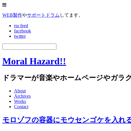
WEB製作
や
サポートドラム
してます。
rss feed
facebook
twitter
Moral Hazard!!
ドラマーが音楽やホームページやガラ
About
Archives
Works
Contact
モロゾフの容器にモウセンゴケを入れ