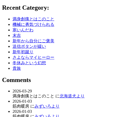
Recent Category:
満身創痍とはこのこと
機械に勇気づけられる
寒いんだわ
末吉
新年から自分にご褒美
送信ボタンが緩い
新年初蹴り
さよならマイヒーロー
冬休みという幻想
貴族
Comments
2026-03-29
満身創痍とはこのこと に
北海道犬より
2026-01-03
筋肉暖房 に
みずいろより
2026-01-03
筋肉暖房 に
みずいろより