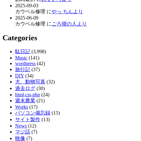
2025-09-03
カウベル修理 に
やっ ちんより
2025-06-09
カウベル修理 に
ごろ寝の人より
Categories
駄日記
(3,998)
Music
(141)
wordpress
(42)
旅行記
(37)
DIY
(34)
犬、動物写真
(32)
過去ログ
(30)
html,css,php
(24)
週末農業
(21)
Works
(17)
パソコン備忘録
(15)
サイト製作
(13)
News
(12)
マジ話
(7)
映像
(7)