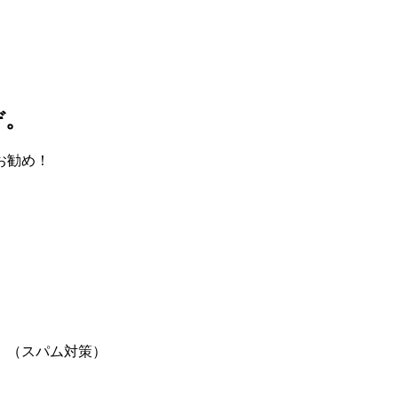
ぞ。
お勧め！
。（スパム対策）