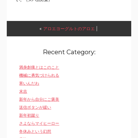
«
アロエヨーグルトのアロエ
|
Recent Category:
満身創痍とはこのこと
機械に勇気づけられる
寒いんだわ
末吉
新年から自分にご褒美
送信ボタンが緩い
新年初蹴り
さよならマイヒーロー
冬休みという幻想