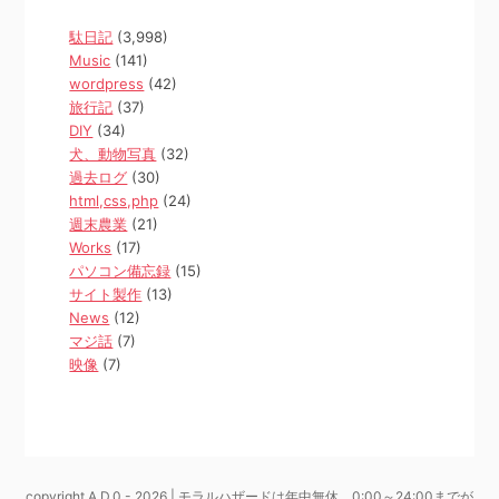
駄日記
(3,998)
Music
(141)
wordpress
(42)
旅行記
(37)
DIY
(34)
犬、動物写真
(32)
過去ログ
(30)
html,css,php
(24)
週末農業
(21)
Works
(17)
パソコン備忘録
(15)
サイト製作
(13)
News
(12)
マジ話
(7)
映像
(7)
copyright A.D.0 - 2026 | モラルハザードは年中無休、0:00～24:00までが