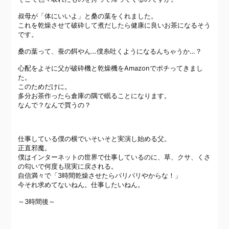
叔母が「体にいいよ」と桑の葉をくれました。
これを乾燥させて破砕して煮だしたら健康に良いお茶になるそう
です。
桑の葉って、蚕の餌やん…僕糸吐くようになるんちゃうか…？
心配をよそに父が破砕機と乾燥機をAmazonでポチってきまし
た。
このためだけに。
多分お茶作ったら倉庫の隅で眠ることになります。
なんで？なんで買うの？
仕事している僕の横でいそいそと実演し始める父。
正直邪魔。
僕はインターネットの世界で仕事しているのに、草、クサ、くさ
の匂いで何度も現実に戻される。
自信満々で「3時間乾燥させたらパリパリやからな！」
今それ求めてないねん。仕事したいねん。
～3時間後～