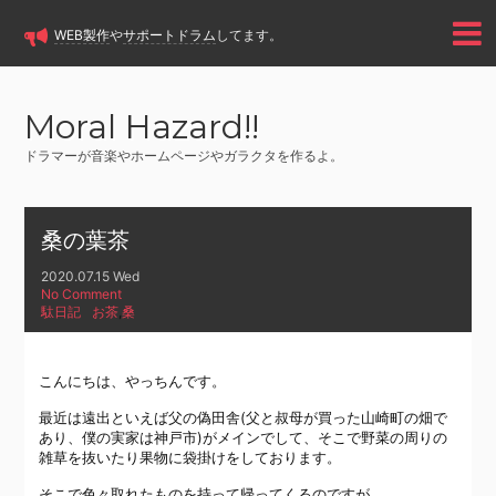
WEB製作
や
サポートドラム
してます。
Moral Hazard!!
ドラマーが音楽やホームページやガラクタを作るよ。
桑の葉茶
2020.07.15 Wed
No Comment
駄日記
お茶
,
桑
こんにちは、やっちんです。
最近は遠出といえば父の偽田舎(父と叔母が買った山崎町の畑で
あり、僕の実家は神戸市)がメインでして、そこで野菜の周りの
雑草を抜いたり果物に袋掛けをしております。
そこで色々取れたものを持って帰ってくるのですが。