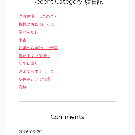
Recent Category: 駄日記
満身創痍とはこのこと
機械に勇気づけられる
寒いんだわ
末吉
新年から自分にご褒美
送信ボタンが緩い
新年初蹴り
さよならマイヒーロー
冬休みという幻想
貴族
Comments
2026-03-29