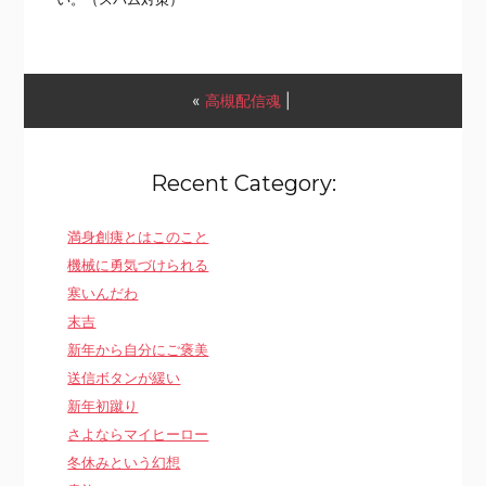
«
高槻配信魂
|
Recent Category:
満身創痍とはこのこと
機械に勇気づけられる
寒いんだわ
末吉
新年から自分にご褒美
送信ボタンが緩い
新年初蹴り
さよならマイヒーロー
冬休みという幻想