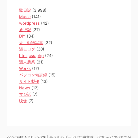
駄日記
(3,998)
Music
(141)
wordpress
(42)
旅行記
(37)
DIY
(34)
犬、動物写真
(32)
過去ログ
(30)
html,css,php
(24)
週末農業
(21)
Works
(17)
パソコン備忘録
(15)
サイト製作
(13)
News
(12)
マジ話
(7)
映像
(7)
copyright A.D.0 - 2026 | モラルハザードは年中無休、0:00～24:00までが