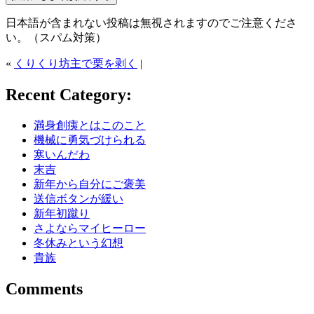
日本語が含まれない投稿は無視されますのでご注意くださ
い。（スパム対策）
«
くりくり坊主で栗を剥く
|
Recent Category:
満身創痍とはこのこと
機械に勇気づけられる
寒いんだわ
末吉
新年から自分にご褒美
送信ボタンが緩い
新年初蹴り
さよならマイヒーロー
冬休みという幻想
貴族
Comments