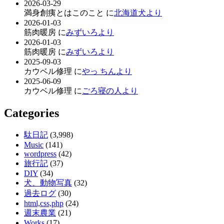
2026-03-29
満身創痍とはこのこと に
北海道犬より
2026-01-03
筋肉暖房 に
みずいろより
2026-01-03
筋肉暖房 に
みずいろより
2025-09-03
カウベル修理 に
やっ ちんより
2025-06-09
カウベル修理 に
ごろ寝の人より
Categories
駄日記
(3,998)
Music
(141)
wordpress
(42)
旅行記
(37)
DIY
(34)
犬、動物写真
(32)
過去ログ
(30)
html,css,php
(24)
週末農業
(21)
Works
(17)