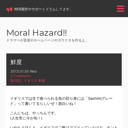
WEB製作
や
サポートドラム
してます。
Moral Hazard!!
ドラマーが音楽やホームページやガラクタを作るよ。
鮮度
2013.01.30 Wed
2 Comments
駄日記
イギリス
,
刺身
イギリスでは生で食べられる魚の切り身には「Sashimiグレー
ド」って書いてるらしいぜ！面白いね！
こんにちは、やっちんです。
(人生常に今が旬！)
いやもうほんと、イギリスのご飯はマズイっていうけど、ホント