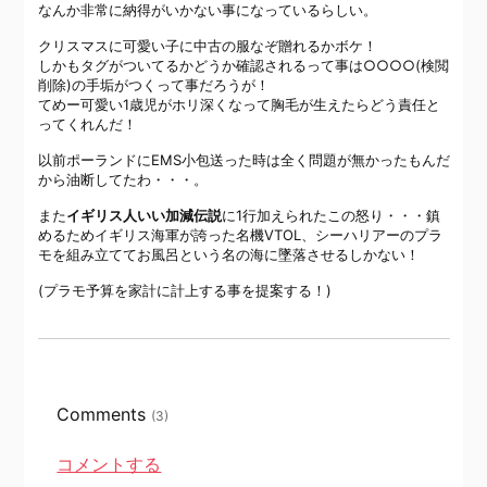
なんか非常に納得がいかない事になっているらしい。
クリスマスに可愛い子に中古の服なぞ贈れるかボケ！
しかもタグがついてるかどうか確認されるって事は○○○○
(検閲
削除)
の手垢がつくって事だろうが！
てめー可愛い1歳児がホリ深くなって胸毛が生えたらどう責任と
ってくれんだ！
以前ポーランドにEMS小包送った時は全く問題が無かったもんだ
から油断してたわ・・・。
また
イギリス人いい加減伝説
に1行加えられたこの怒り・・・鎮
めるためイギリス海軍が誇った名機VTOL、シーハリアーのプラ
モを組み立ててお風呂という名の海に墜落させるしかない！
(プラモ予算を家計に計上する事を提案する！)
Comments
(3)
コメントする