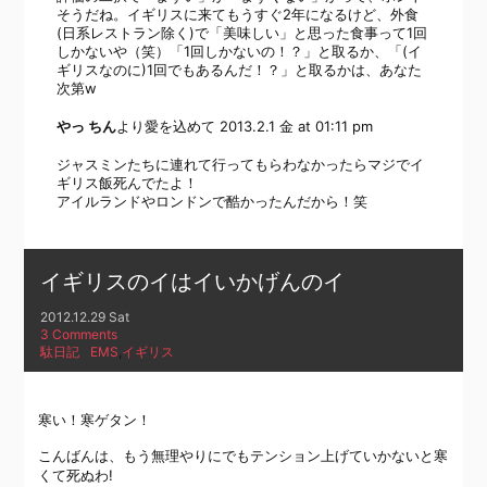
そうだね。イギリスに来てもうすぐ2年になるけど、外食
(日系レストラン除く)で「美味しい」と思った食事って1回
しかないや（笑）「1回しかないの！？」と取るか、「(イ
ギリスなのに)1回でもあるんだ！？」と取るかは、あなた
次第w
やっ ちん
より愛を込めて
2013.2.1 金 at 01:11 pm
ジャスミンたちに連れて行ってもらわなかったらマジでイ
ギリス飯死んでたよ！
アイルランドやロンドンで酷かったんだから！笑
イギリスのイはイいかげんのイ
2012.12.29 Sat
3 Comments
駄日記
EMS
,
イギリス
寒い！寒ゲタン！
こんばんは、もう無理やりにでもテンション上げていかないと寒
くて死ぬわ!