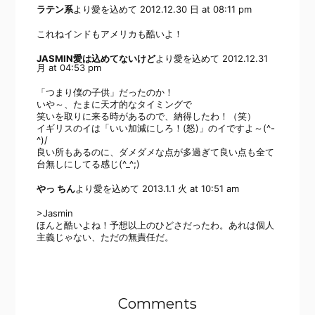
ラテン系
より愛を込めて
2012.12.30 日 at 08:11 pm
これねインドもアメリカも酷いよ！
JASMIN愛は込めてないけど
より愛を込めて
2012.12.31
月 at 04:53 pm
「つまり僕の子供」だったのか！
いや～、たまに天才的なタイミングで
笑いを取りに来る時があるので、納得したわ！（笑）
イギリスのイは「いい加減にしろ！(怒)」のイですよ～(^-
^)/
良い所もあるのに、ダメダメな点が多過ぎて良い点も全て
台無しにしてる感じ(^_^;)
やっ ちん
より愛を込めて
2013.1.1 火 at 10:51 am
>Jasmin
ほんと酷いよね！予想以上のひどさだったわ。あれは個人
主義じゃない、ただの無責任だ。
Comments