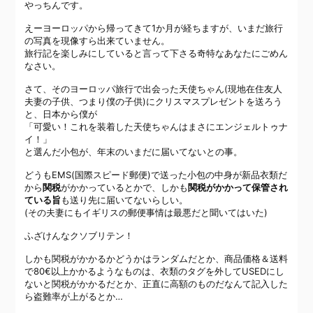
やっちんです。
えーヨーロッパから帰ってきて1か月が経ちますが、いまだ旅行
の写真を現像すら出来ていません。
旅行記を楽しみにしていると言って下さる奇特なあなたにごめん
なさい。
さて、そのヨーロッパ旅行で出会った天使ちゃん
(現地在住友人
夫妻の子供、つまり僕の子供)
にクリスマスプレゼントを送ろう
と、日本から僕が
「可愛い！これを装着した天使ちゃんはまさにエンジェルトゥナ
イ！」
と選んだ小包が、年末のいまだに届いてないとの事。
どうもEMS
(国際スピード郵便)
で送った小包の中身が新品衣類だ
から
関税
がかかっているとかで、しかも
関税がかかって保管され
ている旨
も送り先に届いてないらしい。
(その夫妻にもイギリスの郵便事情は最悪だと聞いてはいた)
ふざけんなクソブリテン！
しかも関税がかかるかどうかはランダムだとか、商品価格＆送料
で80€以上かかるようなものは、衣類のタグを外してUSEDにし
ないと関税がかかるだとか、正直に高額のものだなんて記入した
ら盗難率が上がるとか…