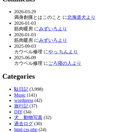
2026-03-29
満身創痍とはこのこと に
北海道犬より
2026-01-03
筋肉暖房 に
みずいろより
2026-01-03
筋肉暖房 に
みずいろより
2025-09-03
カウベル修理 に
やっ ちんより
2025-06-09
カウベル修理 に
ごろ寝の人より
Categories
駄日記
(3,998)
Music
(141)
wordpress
(42)
旅行記
(37)
DIY
(34)
犬、動物写真
(32)
過去ログ
(30)
html,css,php
(24)