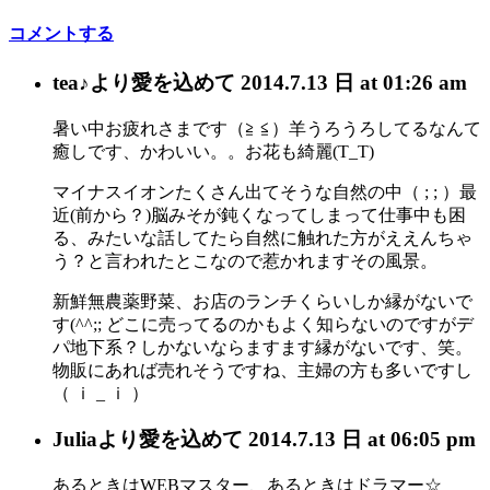
コメントする
tea♪
より愛を込めて
2014.7.13 日 at 01:26 am
暑い中お疲れさまです（≧ ≦）羊うろうろしてるなんて
癒しです、かわいい。。お花も綺麗(T_T)
マイナスイオンたくさん出てそうな自然の中（ ; ; ）最
近(前から？)脳みそが鈍くなってしまって仕事中も困
る、みたいな話してたら自然に触れた方がええんちゃ
う？と言われたとこなので惹かれますその風景。
新鮮無農薬野菜、お店のランチくらいしか縁がないで
す(^^;; どこに売ってるのかもよく知らないのですがデ
パ地下系？しかないならますます縁がないです、笑。
物販にあれば売れそうですね、主婦の方も多いですし
（ ｉ _ ｉ ）
Julia
より愛を込めて
2014.7.13 日 at 06:05 pm
あるときはWEBマスター、あるときはドラマー☆