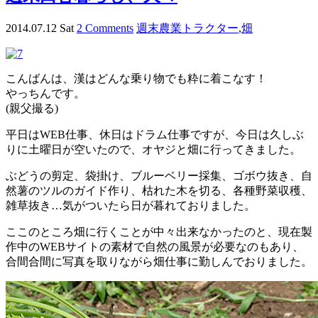
2014.07.12 Sat
2 Comments
週末農業
トラクター
,
畑
こんばんは、漢はどんな乗り物でも粋に着こなす！
やっちんです。
(親父撮る)
平日はWEB仕事、休日はドラム仕事ですが、今日は久しぶ
りに土曜日が空いたので、オヤジと畑に行ってきました。
ぶどうの剪定、袋掛け、ブルーベリー採集、ゴボウ抜き、自
然薯のツルのガイド作り、枯れた木を切る、各種野菜収穫、
雑草抜き…気がついたら日が暮れておりました。
ここのところ畑に行くことが中々出来なかったのと、現在製
作中のWEBサイトの素材で自然の風景が必要なのもあり、
合間合間に写真を取りながら畑仕事に勤しんでおりました。