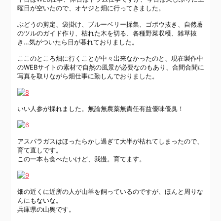
曜日が空いたので、オヤジと畑に行ってきました。
ぶどうの剪定、袋掛け、ブルーベリー採集、ゴボウ抜き、自然薯
のツルのガイド作り、枯れた木を切る、各種野菜収穫、雑草抜
き…気がついたら日が暮れておりました。
ここのところ畑に行くことが中々出来なかったのと、現在製作中
のWEBサイトの素材で自然の風景が必要なのもあり、合間合間に
写真を取りながら畑仕事に勤しんでおりました。
いい人参が採れました。無論無農薬無責任有益優味優臭！
アスパラガスはほったらかし過ぎて大半が枯れてしまったので、
育て直しです。
この一本も食べたいけど、我慢。育てます。
畑の近くに近所の人が山羊を飼っているのですが、ほんと周りな
んにもないな。
兵庫県の山奥です。