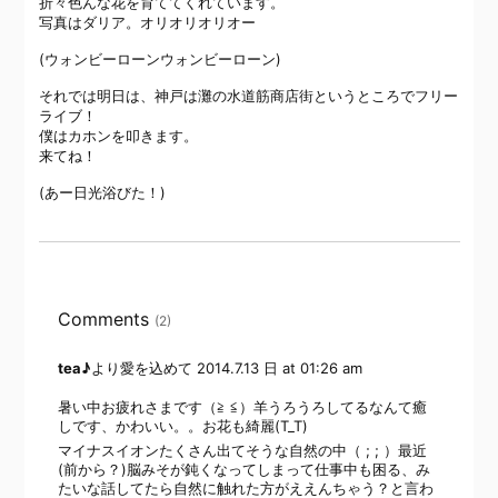
折々色んな花を育ててくれています。
写真はダリア。オリオリオリオー
(ウォンビーローンウォンビーローン)
それでは明日は、神戸は灘の水道筋商店街というところでフリー
ライブ！
僕はカホンを叩きます。
来てね！
(あー日光浴びた！)
Comments
(2)
tea♪
より愛を込めて
2014.7.13 日 at 01:26 am
暑い中お疲れさまです（≧ ≦）羊うろうろしてるなんて癒
しです、かわいい。。お花も綺麗(T_T)
マイナスイオンたくさん出てそうな自然の中（ ; ; ）最近
(前から？)脳みそが鈍くなってしまって仕事中も困る、み
たいな話してたら自然に触れた方がええんちゃう？と言わ