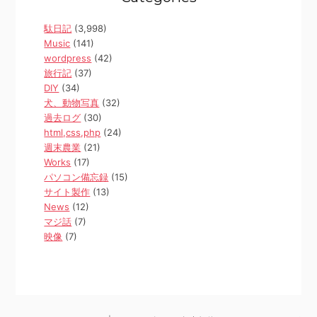
駄日記
(3,998)
Music
(141)
wordpress
(42)
旅行記
(37)
DIY
(34)
犬、動物写真
(32)
過去ログ
(30)
html,css,php
(24)
週末農業
(21)
Works
(17)
パソコン備忘録
(15)
サイト製作
(13)
News
(12)
マジ話
(7)
映像
(7)