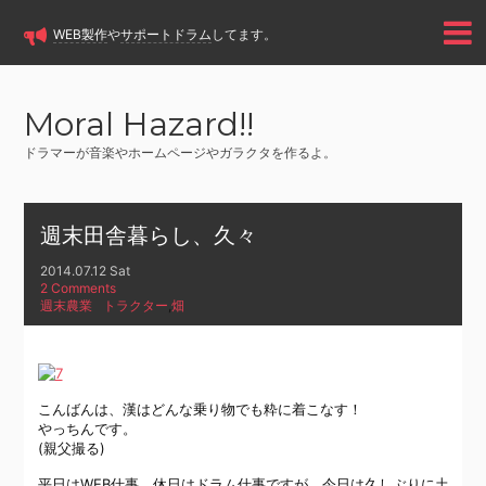
WEB製作
や
サポートドラム
してます。
Moral Hazard!!
ドラマーが音楽やホームページやガラクタを作るよ。
週末田舎暮らし、久々
2014.07.12 Sat
2 Comments
週末農業
トラクター
,
畑
こんばんは、漢はどんな乗り物でも粋に着こなす！
やっちんです。
(親父撮る)
平日はWEB仕事、休日はドラム仕事ですが、今日は久しぶりに土