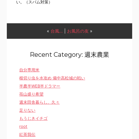
い。（スパム対策）
«
台風…
|
お風呂の友
»
Recent Category: 週末農業
自分専用米
根切り虫を水攻め 備中高松城の戦い
半農半WEB半ドラマー
苺山盛り希望
週末田舎暮らし、久々
足りない
もうじきイチゴ
root
紅茶我伝