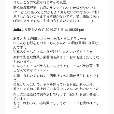
れたとこなので惹かれますその風景。
新鮮無農薬野菜、お店のランチくらいしか縁がないです
(^^;; どこに売ってるのかもよく知らないのですがデパ地下
系？しかないならますます縁がないです、笑。物販にあれ
ば売れそうですね、主婦の方も多いですし（ ｉ _ ｉ ）
Julia
より愛を込めて
2014.7.13 日 at 06:05 pm
あるときはWEBマスター、あるときはドラマー☆
いろんなお顔をもつやっちんさん♪この日は農業に従事な
んですね！
写真のやっちんさん、漢だけど、かわいいです＾＾☆
新鮮で安全な野菜、栄養価も高そう！お味も違うだろうな
と思います。
にんじんもアスパラもおいしそうです。アスパラは育て直
しなんですか？（＞＜）
お花、きれいですねぇ！四季折々のお花が見られるんです
ね。
自然がいっぱいで、ヤギを飼っているお家があったり、
癒されますね。見上げているワンちゃんもかわいい＾＾♪
今日の水道筋に体調を崩して行けず、寂しいお留守番組し
ています。
もう、終わっている時間でしょうか・・・？お疲れ様でし
た☆