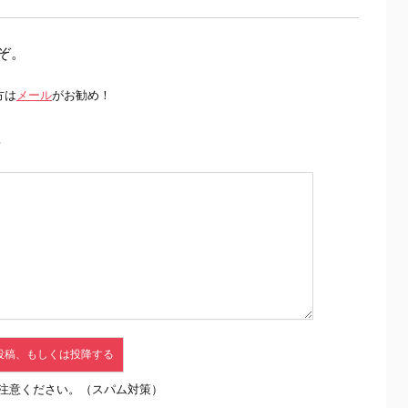
ぞ。
方は
メール
がお勧め！
前
注意ください。（スパム対策）