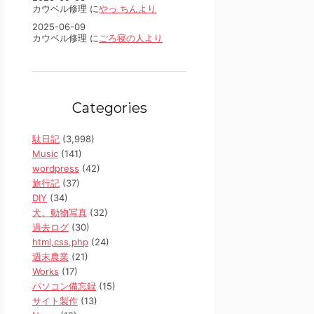
カウベル修理 に
やっ ちんより
2025-06-09
カウベル修理 に
ごろ寝の人より
Categories
駄日記
(3,998)
Music
(141)
wordpress
(42)
旅行記
(37)
DIY
(34)
犬、動物写真
(32)
過去ログ
(30)
html,css,php
(24)
週末農業
(21)
Works
(17)
パソコン備忘録
(15)
サイト製作
(13)