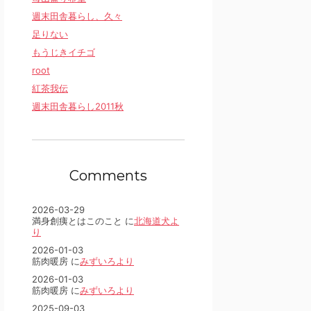
週末田舎暮らし、久々
足りない
もうじきイチゴ
root
紅茶我伝
週末田舎暮らし2011秋
Comments
2026-03-29
満身創痍とはこのこと に
北海道犬よ
り
2026-01-03
筋肉暖房 に
みずいろより
2026-01-03
筋肉暖房 に
みずいろより
2025-09-03