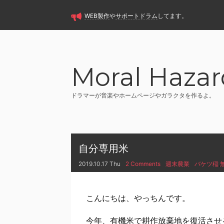
WEB製作
や
サポートドラム
してます。
Moral Hazar
ドラマーが音楽やホームページやガラクタを作るよ。
自分専用米
2019.10.17 Thu
2 Comments
週末農業
バケツ稲
,
こんにちは、やっちんです。
今年、
有機米で耕作放棄地を復活させる