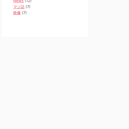
News
(12)
マジ話
(7)
映像
(7)