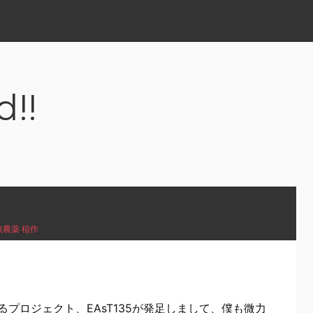
d!!
無農薬
,
稲作
プロジェクト、EAsT135が発足しまして、僕も微力