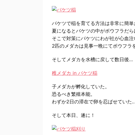
バケツで稲を育てる方法は非常に簡単
夏になるとバケツの中がボウフラだら
そこで対策にバケツにわが社が心血注
2匹のメダカは見事一晩にてボウフラ
そしてメダカを水槽に戻して数日後…
稚メダカ in バケツ稲
子メダカが孵化していた。
恐るべき繁殖本能。
わずか2日の滞在で卵を忍ばせていた
そして本日、遂に！