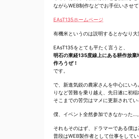
ながらWEB制作などでお手伝いさせ
EAsT135
ホームページ
有機米というのは説明するとかなり大変
EAsT135をとても平たく言うと、
明石の東経135度線上にある耕作放
作ろうぜ！
です。
で、新進気鋭の農家さんを中心にいろ
りなど苦難を乗り越え、先日遂に初稲
そこまでの苦労はマメに更新されてい
僕、イベント全然参加できなかった…
それもそのはず、ドラマーである僕は
普段はWEB製作者として仕事をして