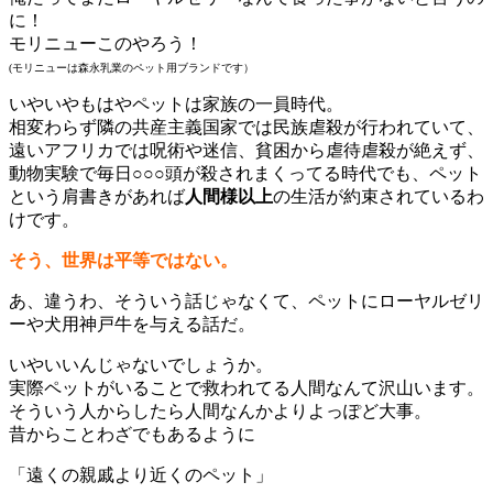
に！
モリニューこのやろう！
(モリニューは森永乳業のペット用ブランドです）
いやいやもはやペットは家族の一員時代。
相変わらず隣の共産主義国家では民族虐殺が行われていて、
遠いアフリカでは呪術や迷信、貧困から虐待虐殺が絶えず、
動物実験で毎日○○○頭が殺されまくってる時代でも、ペット
という肩書きがあれば
人間様以上
の生活が約束されているわ
けです。
そう、世界は平等ではない。
あ、違うわ、そういう話じゃなくて、ペットにローヤルゼリ
ーや犬用神戸牛を与える話だ。
いやいいんじゃないでしょうか。
実際ペットがいることで救われてる人間なんて沢山います。
そういう人からしたら人間なんかよりよっぽど大事。
昔からことわざでもあるように
「遠くの親戚より近くのペット」