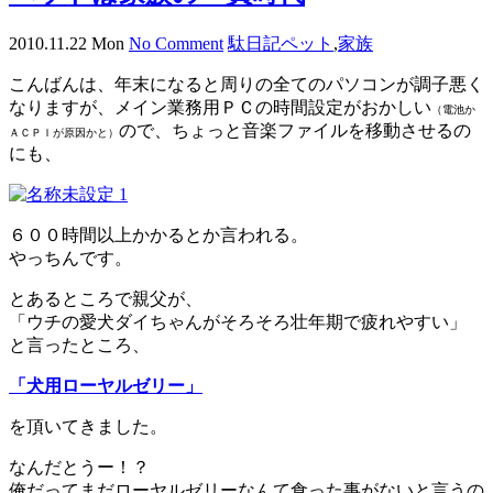
2010.11.22 Mon
No Comment
駄日記
ペット
,
家族
こんばんは、年末になると周りの全てのパソコンが調子悪く
なりますが、メイン業務用ＰＣの時間設定がおかしい
（電池か
ので、ちょっと音楽ファイルを移動させるの
ＡＣＰＩが原因かと）
にも、
６００時間以上かかるとか言われる。
やっちんです。
とあるところで親父が、
「ウチの愛犬ダイちゃんがそろそろ壮年期で疲れやすい」
と言ったところ、
「犬用ローヤルゼリー」
を頂いてきました。
なんだとうー！？
俺だってまだローヤルゼリーなんて食った事がないと言うの