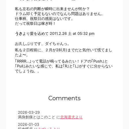
私も左右の判断が瞬時に出来ませんが何か？
ドラム叩く予定もないのでなんら問題はありません。
仕事柄、祝祭日の感覚はないです。
だって祝祭日は稼ぎ時！
うさ
より愛を込めて
2011.2.26 土 at 05:32 pm
お久しぶりです、ダイちゃんっ。
私も２日程前に、２月が28(月)までだと気付いて慌てまし
たよ〜。
｢RRRR…｣って電話が鳴ってるみたい！ドアの｢Push｣と
｢Pull｣みたいな感じで、私は｢R｣と｢L｣がすぐに分からない
でしょうね。。
Comments
2026-03-29
満身創痍とはこのこと に
北海道犬より
2026-01-03