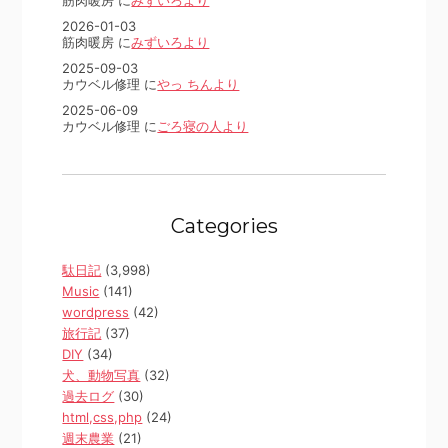
筋肉暖房 に
みずいろより
2026-01-03
筋肉暖房 に
みずいろより
2025-09-03
カウベル修理 に
やっ ちんより
2025-06-09
カウベル修理 に
ごろ寝の人より
Categories
駄日記
(3,998)
Music
(141)
wordpress
(42)
旅行記
(37)
DIY
(34)
犬、動物写真
(32)
過去ログ
(30)
html,css,php
(24)
週末農業
(21)