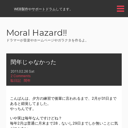
WEB製作
や
サポートドラム
してます。
Moral Hazard!!
ドラマーが音楽やホームページやガラクタを作るよ。
閏年じゃなかった
2011.02.26 Sat
2 Comments
駄日記
閏年
こんばんは、夕方の練習で後輩に言われるまで、2月が31日まで
あると錯覚してました。
やっちんです。
いや実は毎年なんですけどね？
毎年2月は普通に月末まで28，ないし29日までしか無いことに気