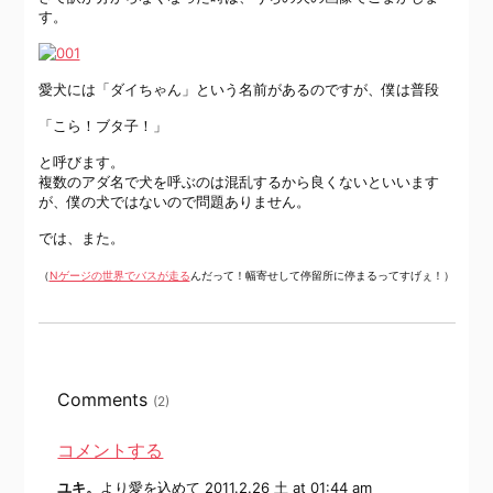
す。
愛犬には「ダイちゃん」という名前があるのですが、僕は普段
「こら！ブタ子！」
と呼びます。
複数のアダ名で犬を呼ぶのは混乱するから良くないといいます
が、僕の犬ではないので問題ありません。
では、また。
（
Nゲージの世界でバスが走る
んだって！幅寄せして停留所に停まるってすげぇ！）
Comments
(2)
コメントする
ユキ。
より愛を込めて
2011.2.26 土 at 01:44 am