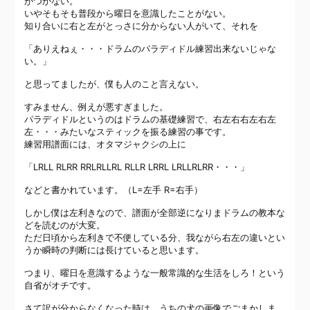
がつかない。
いやそもそも普段から曜日を意識したことがない。
知り合いに右と左がとっさに分からない人がいて、それを
「ありえねぇ・・・ドラムのパラディドル練習出来ないじゃな
い。」
と思ってましたが、僕も人のこと言えない。
すみません、例えが悪すぎました。
パラディドルというのはドラムの基礎練習で、右左右右左右左
左・・・みたいなスティックを振る練習の事です。
練習用譜面には、オタマジャクシの上に
「LRLL RLRR RRLRLLRL RLLR LRRL LRLLRLRR・・・」
などと書かれています。（L=左手 R=右手）
しかし僕は左利きなので、譜面が全部逆になりまドラムの教本な
どを読むのが大変。
ただ日頃から左利きで不便している分、我ながら右左の違いとい
うか瞬時の判断には長けていると思います。
つまり、曜日を意識するような一般常識的な生活をしろ！という
自省がオチです。
さて訳が分からなくなった時は、うちの犬の画像でごまかしま